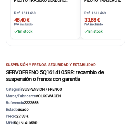
PILOTO TRASERO DERECHO...
PILOTO TRASERO IZQUIER
Ref. 1611468
Ref. 1611469
48,40 €
33,88 €
IVA incluido
IVA incluido
En stock
En stock
SUSPENSIÓN Y FRENOS: SEGURIDAD Y ESTABILIDAD
SERVOFRENO 5Q1614105BR: recambio de
suspensión o frenos con garantía
Categoría
SUSPENSION / FRENOS
Marca/Fabricante
VOLKSWAGEN
Referencia
2222858
Estado
usado
Precio
27,83 €
MPN
5Q1614105BR