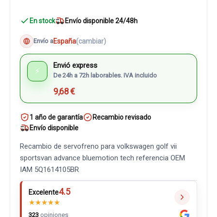
En stock
Envío disponible 24/48h
España
(cambiar)
Envío a
Envió express
⚡
De 24h a 72h laborables. IVA incluido
9,68 €
1 año de garantía
Recambio revisado
Envío disponible
Recambio de servofreno para volkswagen golf vii
sportsvan advance bluemotion tech referencia OEM
IAM 5Q1614105BR
4.5
Excelente
★
★
★
★
★
323
opiniones