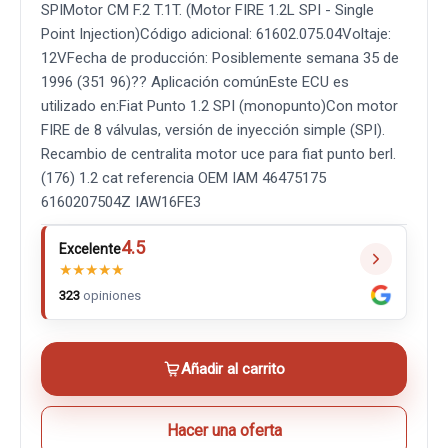
SPIMotor CM F.2 T.1T. (Motor FIRE 1.2L SPI - Single
Point Injection)Código adicional: 61602.075.04Voltaje:
12VFecha de producción: Posiblemente semana 35 de
1996 (351 96)?? Aplicación comúnEste ECU es
utilizado en:Fiat Punto 1.2 SPI (monopunto)Con motor
FIRE de 8 válvulas, versión de inyección simple (SPI).
Recambio de centralita motor uce para fiat punto berl.
(176) 1.2 cat referencia OEM IAM 46475175
6160207504Z IAW16FE3
4.5
Excelente
★
★
★
★
★
323
opiniones
Añadir al carrito
Hacer una oferta