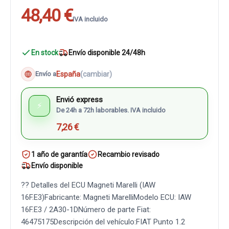
48,40 €
IVA incluido
En stock
Envío disponible 24/48h
España
(cambiar)
Envío a
Envió express
⚡
De 24h a 72h laborables. IVA incluido
7,26 €
1 año de garantía
Recambio revisado
Envío disponible
?? Detalles del ECU Magneti Marelli (IAW
16F.E3)Fabricante: Magneti MarelliModelo ECU: IAW
16F.E3 / 2A30-1DNúmero de parte Fiat:
46475175Descripción del vehículo:FIAT Punto 1.2