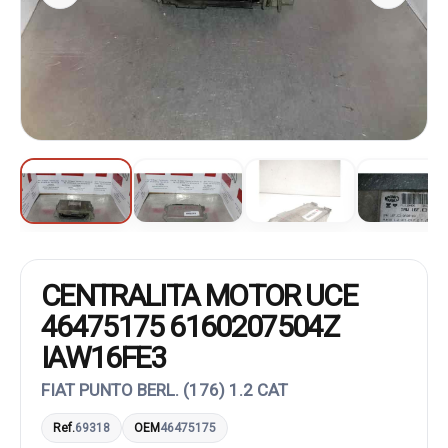
CENTRALITA MOTOR UCE
46475175 6160207504Z
IAW16FE3
FIAT PUNTO BERL. (176) 1.2 CAT
Ref.
69318
OEM
46475175