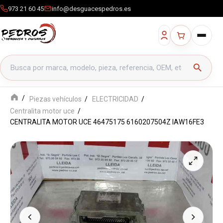
973 21 60 45
info@desguacespedros.es
Buscar productos
search
Piezas vehículos
ELECTRICIDAD
Centralita motor uce
CENTRALITA MOTOR UCE 46475175 6160207504Z IAW16FE3