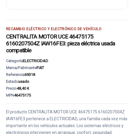
RECAMBIO ELÉCTRICO Y ELECTRÓNICO DE VEHÍCULO
CENTRALITA MOTOR UCE 46475175
6160207504Z IAW16FE3: pieza eléctrica usada
compatible
Categoría
ELECTRICIDAD
Marca/Fabricante
FIAT
Referencia
69318
Estado
usado
Precio
48,40 €
MPN
46475175
El producto CENTRALITA MOTOR UCE 46475175 6160207504Z
IAW16FE3 pertenece a ELECTRICIDAD, una familia cada vez más
importante en los vehículos actuales. Los sistemas eléctricos y
electrónicos intervienen en arranque, confort, seguridad,