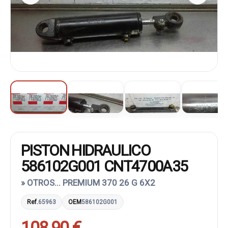
PISTON HIDRAULICO
586102G001 CNT4700A35
» OTROS... PREMIUM 370 26 G 6X2
Ref.
65963
OEM
586102G001
108,90 €