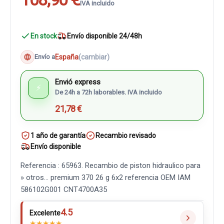
IVA incluido
En stock
Envío disponible 24/48h
España
(cambiar)
Envío a
Envió express
⚡
De 24h a 72h laborables. IVA incluido
21,78 €
1 año de garantía
Recambio revisado
Envío disponible
Referencia : 65963. Recambio de piston hidraulico para
» otros... premium 370 26 g 6x2 referencia OEM IAM
586102G001 CNT4700A35
4.5
Excelente
★
★
★
★
★