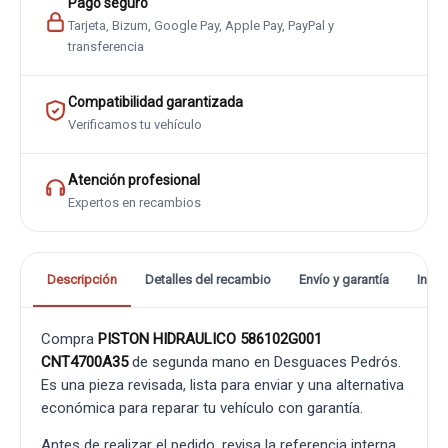
Pago seguro
Tarjeta, Bizum, Google Pay, Apple Pay, PayPal y
transferencia
Compatibilidad garantizada
Verificamos tu vehículo
Atención profesional
Expertos en recambios
Descripción
Detalles del recambio
Envío y garantía
Info
Compra
PISTON HIDRAULICO 586102G001
CNT4700A35
de segunda mano en Desguaces Pedrós.
Es una pieza revisada, lista para enviar y una alternativa
económica para reparar tu vehículo con garantía.
Antes de realizar el pedido, revisa la referencia interna,