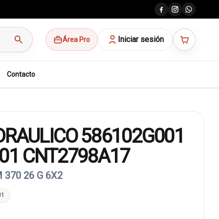
search
Iniciar sesión
Área Pro
Contacto
DRAULICO 586102G001
001 CNT2798A17
 370 26 G 6X2
01