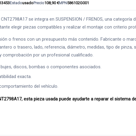
13453
Estado
usado
Precio
108,90 €
MPN
586102G001
2798A17 se integra en SUSPENSION / FRENOS, una categoría directa
ante elegir piezas compatibles y realizar el montaje con criterio pro
ión o frenos con un presupuesto más contenido. Fabricante o marca 
antero o trasero, lado, referencia, diámetro, medidas, tipo de pinza,
 comprobación por un profesional cualificado.
 bujes, discos, bombas o componentes asociados.
ibilidad exacta.
comportamiento del vehículo.
98A17, esta pieza usada puede ayudarte a reparar el sistema de s