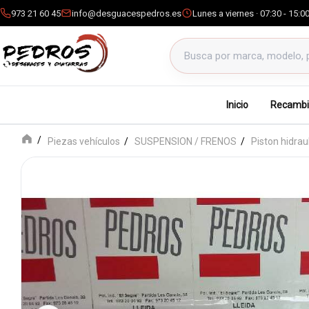
973 21 60 45
info@desguacespedros.es
Lunes a viernes · 07:30 - 15:0
Buscar productos
Inicio
Recambi
Piezas vehículos
SUSPENSION / FRENOS
Piston hidrau