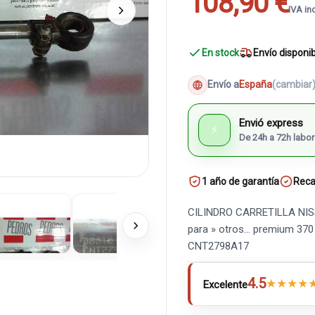
108,90 €
IVA in
En stock
Envío disponi
Envío a
España
(cambiar
Envió express
⚡
De 24h a 72h labor
1 año de garantía
Reca
CILINDRO CARRETILLA NISSA
para » otros... premium 3
CNT2798A17
4.5
★
★
★
★
Excelente