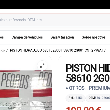
0
os
Campa de vehículos
Baja y tasación
Sobre nosotros
lico
PISTON HIDRAULICO 586102G001 58610 2G001 CNT2798A17
PISTON HI
58610 2G
» OTROS... PREMIUM
Ref.
13453
OEM
586102G0