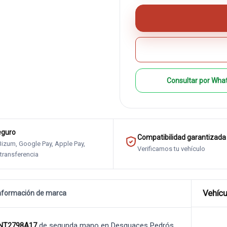
Consultar por Wha
eguro
Compatibilidad garantizada
 Bizum, Google Pay, Apple Pay,
Verificamos tu vehículo
 transferencia
Vehícu
nformación de marca
CNT2798A17
de segunda mano en Desguaces Pedrós.