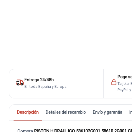
Pago s
Entrega 24/48h
Tarjeta,
En toda España y Europa
PayPal y
Descripción
Detalles del recambio
Envío y garantía
I
Compra
PISTON HIDRAULICO 586102G001 58610 2G001 