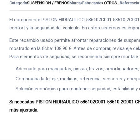
Categoría
SUSPENSION / FRENOS
Marca/Fabricante
» OTROS...
Referencia
El componente PISTON HIDRAULICO 586102G001 58610 2G001 CNT
confort y la seguridad del vehículo. En estos sistemas es import
Este recambio usado permite afrontar reparaciones de suspens
mostrado en la ficha: 108,90 €. Antes de comprar, revisa eje del
Para elementos de seguridad, se recomienda siempre montaje y
Adecuado para manguetas, pinzas, brazos, amortiguadores,
Comprueba lado, eje, medidas, referencia, sensores y compat
Solución económica para mantener seguridad, estabilidad y 
Si necesitas PISTON HIDRAULICO 586102G001 58610 2G001 CNT27
más ajustada.