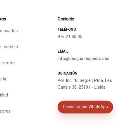
ios
Contacto
TELÉFONO
s usados
973 21 60 45
de cambio
EMAIL
info@desguacespedros.es
 pilotos
UBICACIÓN
ería
Pol. Ind. "El Segre", Ptda. Les
Canals 38, 25191 - Lleida
cidad
Consultar por WhatsApp
isores