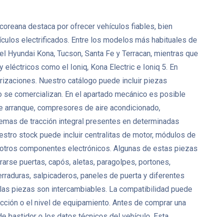
coreana destaca por ofrecer vehículos fiables, bien
culos electrificados. Entre los modelos más habituales de
 el Hyundai Kona, Tucson, Santa Fe y Terracan, mientras que
léctricos como el Ioniq, Kona Electric e Ioniq 5. En
zaciones. Nuestro catálogo puede incluir piezas
o se comercializan. En el apartado mecánico es posible
de arranque, compresores de aire acondicionado,
mas de tracción integral presentes en determinadas
estro stock puede incluir centralitas de motor, módulos de
y otros componentes electrónicos. Algunas de estas piezas
arse puertas, capós, aletas, paragolpes, portones,
cerraduras, salpicaderos, paneles de puerta y diferentes
las piezas son intercambiables. La compatibilidad puede
tracción o el nivel de equipamiento. Antes de comprar una
 bastidor o los datos técnicos del vehículo. Esta