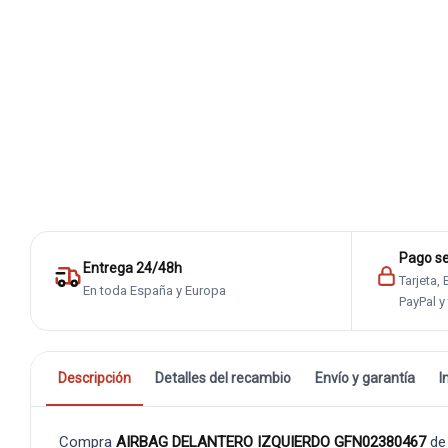
Pago s
Entrega 24/48h
Tarjeta,
En toda España y Europa
PayPal y
Descripción
Detalles del recambio
Envío y garantía
I
Compra
AIRBAG DELANTERO IZQUIERDO GFN02380467
de