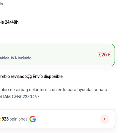
do
ble 24/48h
)
7,26 €
ables. IVA incluido
mbio revisado
Envío disponible
mbio de airbag delantero izquierdo para hyundai sonata
OEM IAM GFN02380467
★
323
opiniones