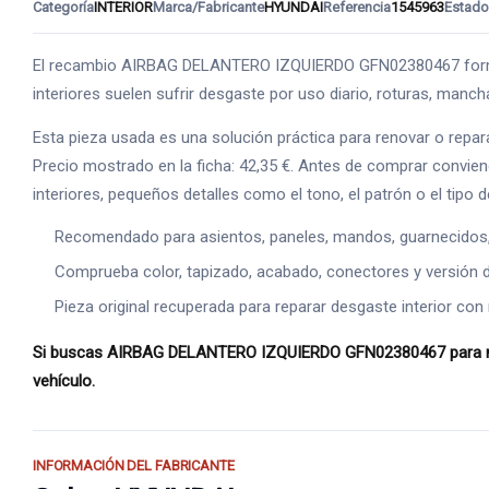
Categoría
INTERIOR
Marca/Fabricante
HYUNDAI
Referencia
1545963
Estado
El recambio AIRBAG DELANTERO IZQUIERDO GFN02380467 forma pa
interiores suelen sufrir desgaste por uso diario, roturas, manc
Esta pieza usada es una solución práctica para renovar o repar
Precio mostrado en la ficha: 42,35 €. Antes de comprar conviene
interiores, pequeños detalles como el tono, el patrón o el tip
Recomendado para asientos, paneles, mandos, guarnecidos, s
Comprueba color, tapizado, acabado, conectores y versión de
Pieza original recuperada para reparar desgaste interior con 
Si buscas AIRBAG DELANTERO IZQUIERDO GFN02380467 para mejor
vehículo.
INFORMACIÓN DEL FABRICANTE