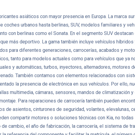
bricantes asiáticos con mayor presencia en Europa. La marca sur
e coches urbanos hasta berlinas, SUV, modelos familiares y vehí
a, junto con berlinas como el Sonata. En el segmento SUV destacan
e más deportivo. La gama también incluye vehículos híbridos y e
para diferentes generaciones, carrocerías, acabados y motori
tricos, tanto para modelos actuales como para vehículos que ya n
ales y automáticas, turbos, inyectores, alternadores, motores 
renado. También contamos con elementos relacionados con siste
tado la presencia de electrónica en sus vehículos. Por ello, nu
tallas multimedia, cámaras, sensores, mandos de climatización 
montaje. Para reparaciones de carrocería también pueden encontr
nemos de asientos, cinturones de seguridad, volantes, elevalunas, 
en compartir motores o soluciones técnicas con Kia, no todas 
ipo de cambio, el año de fabricación, la carrocería, el sistema de 
eferencia del componente y facilitar la matrícula, el número de