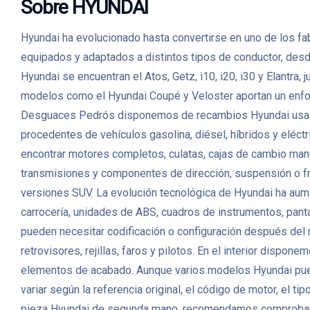
Sobre HYUNDAI
Hyundai ha evolucionado hasta convertirse en uno de los fa
equipados y adaptados a distintos tipos de conductor, desd
Hyundai se encuentran el Atos, Getz, i10, i20, i30 y Elantr
modelos como el Hyundai Coupé y Veloster aportan un enfoqu
Desguaces Pedrós disponemos de recambios Hyundai usados 
procedentes de vehículos gasolina, diésel, híbridos y eléc
encontrar motores completos, culatas, cajas de cambio manu
transmisiones y componentes de dirección, suspensión o f
versiones SUV. La evolución tecnológica de Hyundai ha aumen
carrocería, unidades de ABS, cuadros de instrumentos, pan
pueden necesitar codificación o configuración después del 
retrovisores, rejillas, faros y pilotos. En el interior dispo
elementos de acabado. Aunque varios modelos Hyundai pued
variar según la referencia original, el código de motor, el t
pieza Hyundai de segunda mano, recomendamos comprobar la r