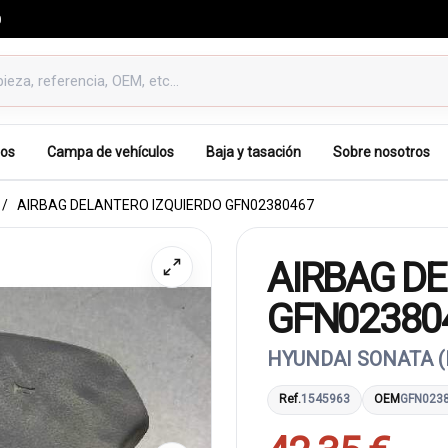
0
os
Campa de vehículos
Baja y tasación
Sobre nosotros
AIRBAG DELANTERO IZQUIERDO GFN02380467
AIRBAG DE
GFN02380
HYUNDAI SONATA (N
Ref.
1545963
OEM
GFN023