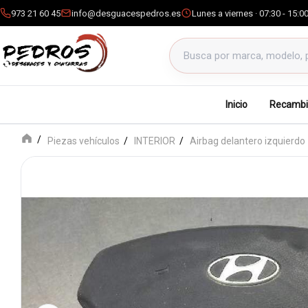
973 21 60 45
info@desguacespedros.es
Lunes a viernes · 07:30 - 15:0
Buscar productos
Inicio
Recambi
Piezas vehículos
INTERIOR
Airbag delantero izquierdo