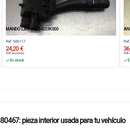
MANDO LIMPIA 934203K000
AN
Ref. 586117
Ref
24,20 €
36
IVA incluido
IVA 
En stock
E
7: pieza interior usada para tu vehículo