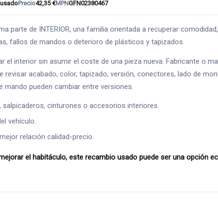
usado
Precio
42,35 €
MPN
GFN02380467
rte de INTERIOR, una familia orientada a recuperar comodidad, es
has, fallos de mandos o deterioro de plásticos y tapizados.
ar el interior sin asumir el coste de una pieza nueva. Fabricante o 
 revisar acabado, color, tapizado, versión, conectores, lado de mont
o de mando pueden cambiar entre versiones.
alpicaderos, cinturones o accesorios interiores.
l vehículo.
mejor relación calidad-precio.
ar el habitáculo, este recambio usado puede ser una opción econ