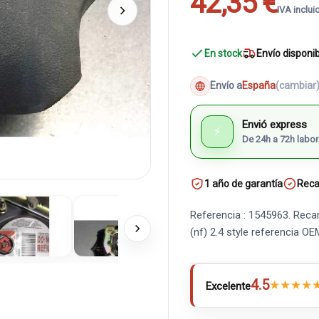
42,35 €
IVA inclui
En stock
Envío disponi
Envío a
España
(cambiar
Envió express
⚡
De 24h a 72h labor
1 año de garantía
Reca
Referencia : 1545963. Reca
(nf) 2.4 style referencia 
4.5
★
★
★
★
Excelente