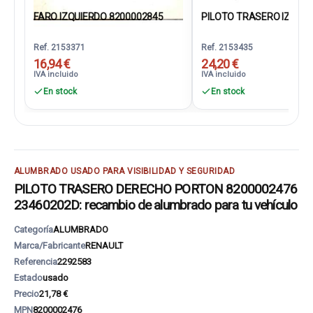
FARO IZQUIERDO 8200002845
PILOTO TRASERO IZQUIER
Ref. 2153371
Ref. 2153435
16,94 €
24,20 €
IVA incluido
IVA incluido
En stock
En stock
ALUMBRADO USADO PARA VISIBILIDAD Y SEGURIDAD
PILOTO TRASERO DERECHO PORTON 8200002476
23460202D: recambio de alumbrado para tu vehículo
Categoría
ALUMBRADO
Marca/Fabricante
RENAULT
Referencia
2292583
Estado
usado
Precio
21,78 €
MPN
8200002476