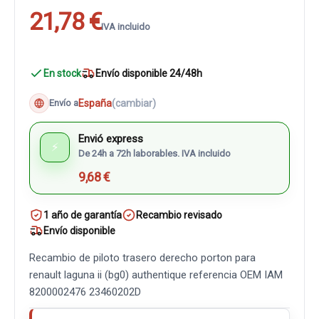
21,78 €
IVA incluido
En stock
Envío disponible 24/48h
España
(cambiar)
Envío a
Envió express
⚡
De 24h a 72h laborables. IVA incluido
9,68 €
1 año de garantía
Recambio revisado
Envío disponible
Recambio de piloto trasero derecho porton para
renault laguna ii (bg0) authentique referencia OEM IAM
8200002476 23460202D