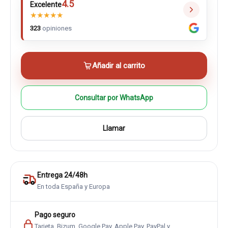
4.5
Excelente
★
★
★
★
★
323
opiniones
Añadir al carrito
Consultar por WhatsApp
Llamar
Entrega 24/48h
En toda España y Europa
Pago seguro
Tarjeta, Bizum, Google Pay, Apple Pay, PayPal y