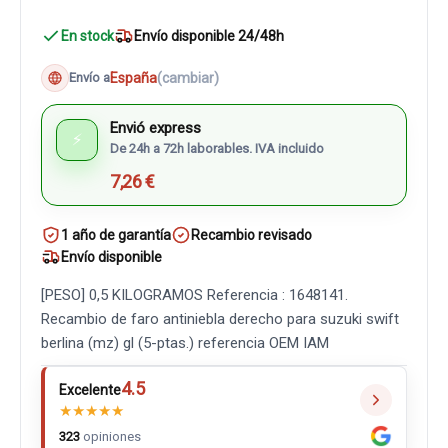
En stock
Envío disponible 24/48h
España
(cambiar)
Envío a
Envió express
⚡
De 24h a 72h laborables. IVA incluido
7,26 €
1 año de garantía
Recambio revisado
Envío disponible
[PESO] 0,5 KILOGRAMOS Referencia : 1648141.
Recambio de faro antiniebla derecho para suzuki swift
berlina (mz) gl (5-ptas.) referencia OEM IAM
4.5
Excelente
★
★
★
★
★
323
opiniones