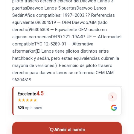
piloto trasero derecho exterior del:Daewoo Lanos 3
puertasDaewoo Lanos 5 puertasDaewoo Lanos
SedánAños compatibles: 1997–2003.?? Referencias
equivalentes96304519 — OEM Daewoo/GM (lado
derecho)96305308 — Equivalente OEM usado en
algunas carroceríasDEPO 221-19A4R-UE — Aftermarket
compatibleTYC 12-5289-01 — Alternativa
aftermarket(El Lanos tiene pilotos distintos entre
hatchback y sedán, pero estas equivalencias cubren la
mayoría de versiones.). Recambio de piloto trasero
derecho para daewoo lanos se referencia OEM IAM
96304519
4.5
Excelente
★
★
★
★
★
323
opiniones
Añadir al carrito