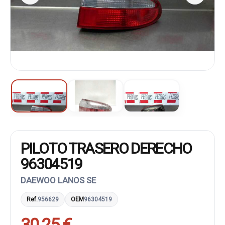
PILOTO TRASERO DERECHO
96304519
DAEWOO LANOS SE
Ref.
956629
OEM
96304519
30,25 €