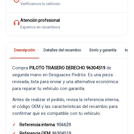
Verificamos tu vehículo
Atención profesional
Expertos en recambios
Descripción
Detalles del recambio
Envío y garantía
Info
Compra
PILOTO TRASERO DERECHO 96304519
de
segunda mano en Desguaces Pedrós. Es una pieza
revisada, lista para enviar y una alternativa económica
para reparar tu vehículo con garantía.
Antes de realizar el pedido, revisa la referencia interna,
el código OEM y las características del recambio para
confirmar que es compatible con tu vehículo.
Referencia interna:
956629
Referencia OEM:
96304519