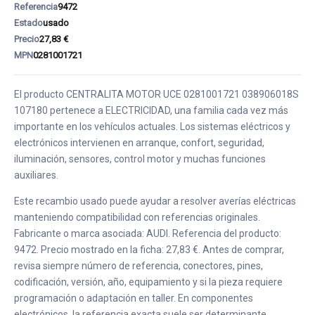
Referencia
9472
Estado
usado
Precio
27,83 €
MPN
0281001721
El producto CENTRALITA MOTOR UCE 0281001721 038906018S
107180 pertenece a ELECTRICIDAD, una familia cada vez más
importante en los vehículos actuales. Los sistemas eléctricos y
electrónicos intervienen en arranque, confort, seguridad,
iluminación, sensores, control motor y muchas funciones
auxiliares.
Este recambio usado puede ayudar a resolver averías eléctricas
manteniendo compatibilidad con referencias originales.
Fabricante o marca asociada: AUDI. Referencia del producto:
9472. Precio mostrado en la ficha: 27,83 €. Antes de comprar,
revisa siempre número de referencia, conectores, pines,
codificación, versión, año, equipamiento y si la pieza requiere
programación o adaptación en taller. En componentes
electrónicos, la referencia exacta suele ser determinante.