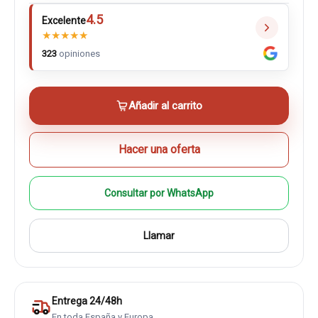
4.5
Excelente
★
★
★
★
★
323
opiniones
Añadir al carrito
Hacer una oferta
Consultar por WhatsApp
Llamar
Entrega 24/48h
En toda España y Europa