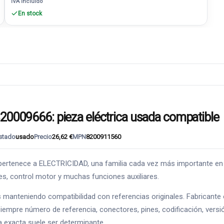
IVA incluido
En stock
09666: pieza eléctrica usada compatible
stado
usado
Precio
26,62 €
MPN
8200911560
nece a ELECTRICIDAD, una familia cada vez más importante en los
res, control motor y muchas funciones auxiliares.
s manteniendo compatibilidad con referencias originales. Fabricant
siempre número de referencia, conectores, pines, codificación, versi
a exacta suele ser determinante.