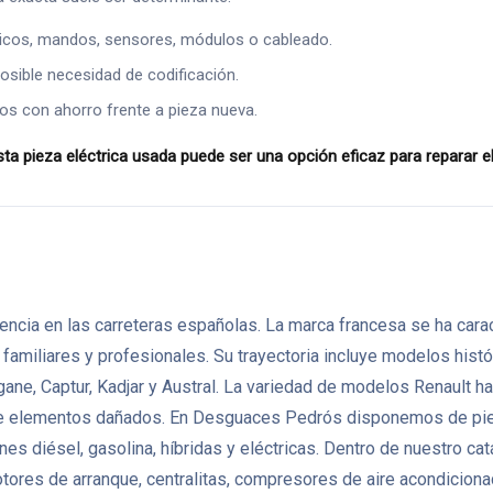
ricos, mandos, sensores, módulos o cableado.
osible necesidad de codificación.
os con ahorro frente a pieza nueva.
eza eléctrica usada puede ser una opción eficaz para reparar el v
ncia en las carreteras españolas. La marca francesa se ha caract
miliares y profesionales. Su trayectoria incluye modelos histór
gane, Captur, Kadjar y Austral. La variedad de modelos Renault
de elementos dañados. En Desguaces Pedrós disponemos de pie
nes diésel, gasolina, híbridas y eléctricas. Dentro de nuestro 
otores de arranque, centralitas, compresores de aire acondicio