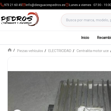
973 21 60 45
info@desguacespedros.es
Lunes a viernes · 07:30 - 15:0
Buscar productos
Inicio
Recambi
Piezas vehículos
ELECTRICIDAD
Centralita motor uce