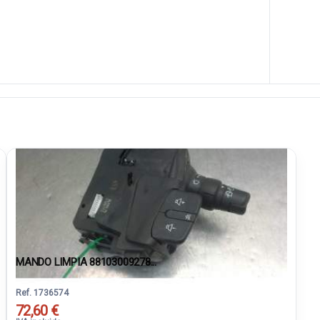
MANDO LIMPIA 88103009278...
Ref. 1736574
72,60 €