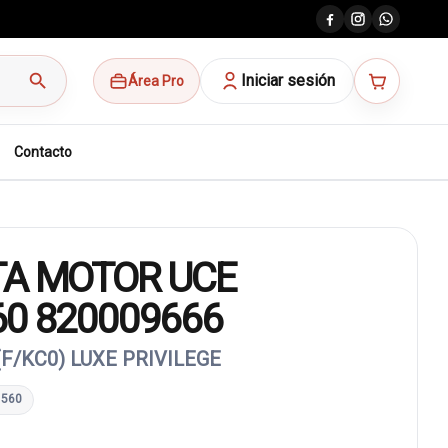
search
Iniciar sesión
Área Pro
Contacto
TA MOTOR UCE
60 820009666
F/KC0) LUXE PRIVILEGE
1560