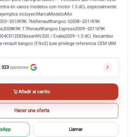
entra en varios modelos con motor 1.5 dCi, especialmente
 ejemplos incluyen:MarcaModeloAño
II2005–2010K9K 766RenaultKangoo II2008–2011K9K
us2008K9K T7RenaultKangoo Express2009–2011K9K
004CR12DENissanNV200 / Evalia2009–1.5 dCi. Recambio
a renault kangoo (f/kc0) luxe privilege referencia OEM IAM
★
323
opiniones
Añadir al carrito
Hacer una oferta
tsApp
Llamar