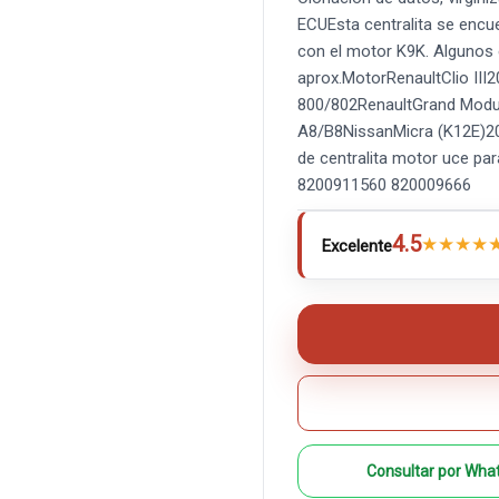
ECUEsta centralita se encu
con el motor K9K. Algunos
aprox.MotorRenaultClio I
800/802RenaultGrand Mod
A8/B8NissanMicra (K12E)2
de centralita motor uce par
8200911560 820009666
4.5
★
★
★
★
Excelente
Consultar por Wha