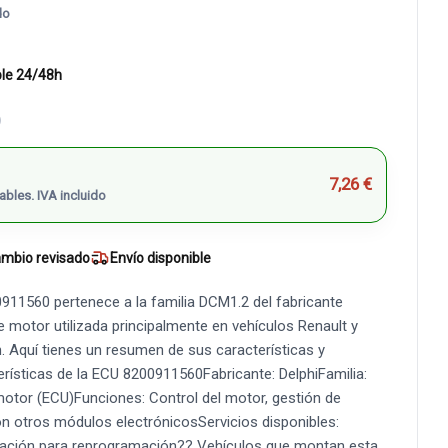
do
ble 24/48h
)
7,26 €
ables. IVA incluido
mbio revisado
Envío disponible
911560 pertenece a la familia DCM1.2 del fabricante
de motor utilizada principalmente en vehículos Renault y
 Aquí tienes un resumen de sus características y
rísticas de la ECU 8200911560Fabricante: DelphiFamilia:
motor (ECU)Funciones: Control del motor, gestión de
n otros módulos electrónicosServicios disponibles:
ización para reprogramación?? Vehículos que montan esta