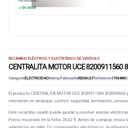
IVA incluido
En stock
RECAMBIO ELÉCTRICO Y ELECTRÓNICO DE VEHÍCULO
CENTRALITA MOTOR UCE 8200911560 8200
Categoría
ELECTRICIDAD
Marca/Fabricante
RENAULT
Referencia
1736486
E
El producto CENTRALITA MOTOR UCE 8200911560 820009666 perte
intervienen en arranque, confort, seguridad, iluminación, senso
Este recambio usado puede ayudar a resolver averías eléctrica
Precio mostrado en la ficha: 26,62 €. Antes de comprar, revisa 
adaptación en taller. En componentes electrónicos, la referenci