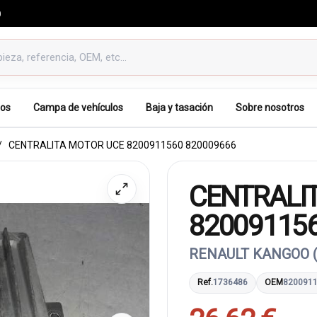
0
os
Campa de vehículos
Baja y tasación
Sobre nosotros
CENTRALITA MOTOR UCE 8200911560 820009666
CENTRALI
82009115
RENAULT KANGOO (
Ref.
1736486
OEM
820091