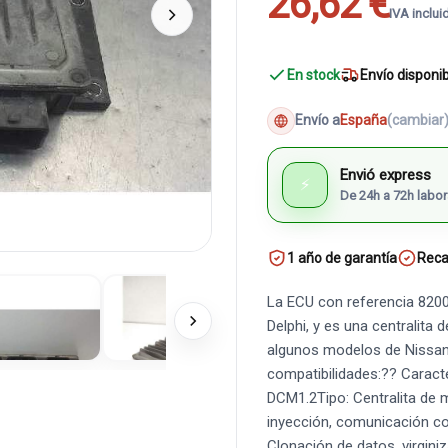
26,62 €
IVA inclui
En stock
Envío disponi
Envío a
España
(cambiar
Envió express
⚡
De 24h a 72h labor
1 año de garantía
Reca
La ECU con referencia 8200
Delphi, y es una centralita 
algunos modelos de Nissan.
compatibilidades:?? Caracte
DCM1.2Tipo: Centralita de 
inyección, comunicación co
Clonación de datos, virgin