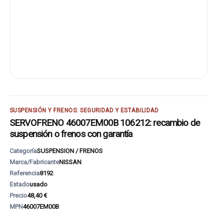
SUSPENSIÓN Y FRENOS: SEGURIDAD Y ESTABILIDAD
SERVOFRENO 46007EM00B 106212: recambio de
suspensión o frenos con garantía
Categoría
SUSPENSION / FRENOS
Marca/Fabricante
NISSAN
Referencia
8192
Estado
usado
Precio
48,40 €
MPN
46007EM00B