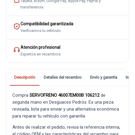
Tarjeta, Bizum, Google Pay, Apple Pay, PayPal y
transferencia
Compatibilidad garantizada
Verificamos tu vehículo
Atención profesional
Expertos en recambios
Descripción
Detalles del recambio
Envío y garantía
Info
Compra
SERVOFRENO 46007EM00B 106212
de
segunda mano en Desguaces Pedrós. Es una pieza
revisada, lista para enviar y una alternativa económica
para reparar tu vehículo con garantía.
Antes de realizar el pedido, revisa la referencia interna,
el código OEM y las características del recambio para