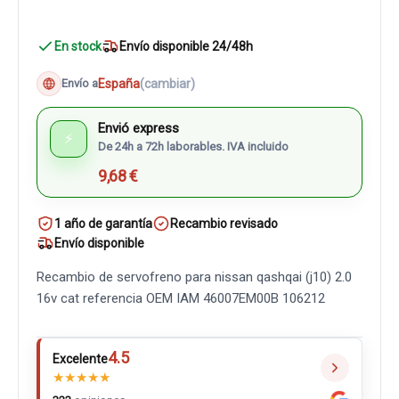
En stock
Envío disponible 24/48h
España
(cambiar)
Envío a
Envió express
⚡
De 24h a 72h laborables. IVA incluido
9,68 €
1 año de garantía
Recambio revisado
Envío disponible
Recambio de servofreno para nissan qashqai (j10) 2.0
16v cat referencia OEM IAM 46007EM00B 106212
4.5
Excelente
★
★
★
★
★