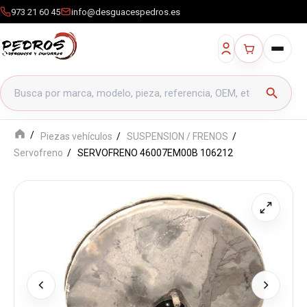
973 21 60 45
info@desguacespedros.es
Buscar productos
search
Piezas vehículos
SUSPENSION / FRENOS
Servofreno
SERVOFRENO 46007EM00B 106212