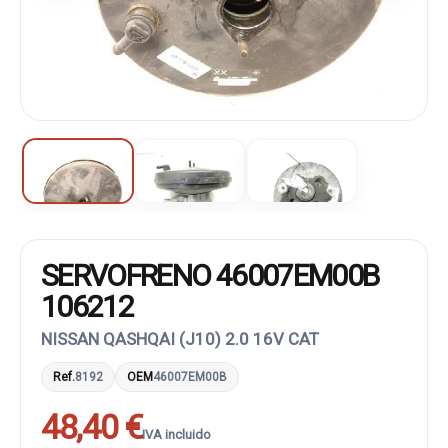
SERVOFRENO 46007EM00B
106212
NISSAN QASHQAI (J10) 2.0 16V CAT
Ref.
8192
OEM
46007EM00B
48,40 €
IVA incluido