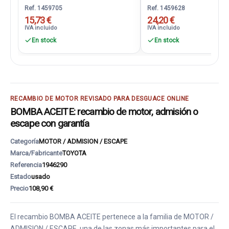
Ref. 1459705
Ref. 1459628
15,73 €
24,20 €
IVA incluido
IVA incluido
En stock
En stock
RECAMBIO DE MOTOR REVISADO PARA DESGUACE ONLINE
BOMBA ACEITE: recambio de motor, admisión o
escape con garantía
Categoría
MOTOR / ADMISION / ESCAPE
Marca/Fabricante
TOYOTA
Referencia
1946290
Estado
usado
Precio
108,90 €
El recambio BOMBA ACEITE pertenece a la familia de MOTOR /
ADMISION / ESCAPE, una de las zonas más importantes para el