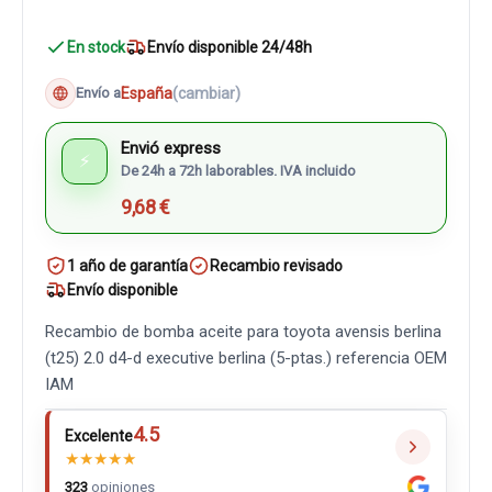
En stock
Envío disponible 24/48h
España
(cambiar)
Envío a
Envió express
⚡
De 24h a 72h laborables. IVA incluido
9,68 €
1 año de garantía
Recambio revisado
Envío disponible
Recambio de bomba aceite para toyota avensis berlina
(t25) 2.0 d4-d executive berlina (5-ptas.) referencia OEM
IAM
4.5
Excelente
★
★
★
★
★
323
opiniones