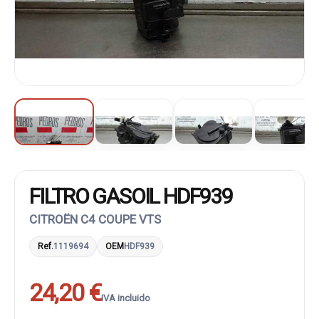
FILTRO GASOIL HDF939
CITROËN C4 COUPE VTS
Ref.
1119694
OEM
HDF939
24,20 €
IVA incluido