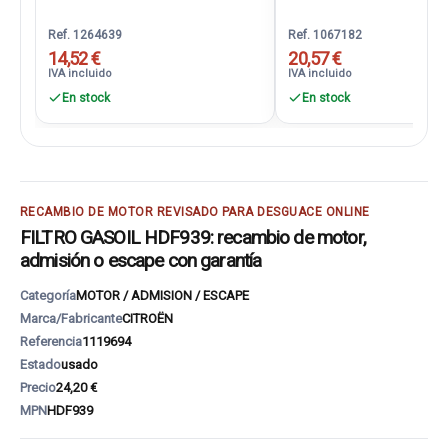
Ref. 1264639
Ref. 1067182
14,52 €
20,57 €
IVA incluido
IVA incluido
En stock
En stock
RECAMBIO DE MOTOR REVISADO PARA DESGUACE ONLINE
FILTRO GASOIL HDF939: recambio de motor,
admisión o escape con garantía
Categoría
MOTOR / ADMISION / ESCAPE
Marca/Fabricante
CITROËN
Referencia
1119694
Estado
usado
Precio
24,20 €
MPN
HDF939