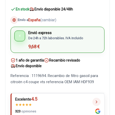
En stock
Envío disponible 24/48h
España
(cambiar)
Envío a
Envió express
⚡
De 24h a 72h laborables. IVA incluido
9,68 €
1 año de garantía
Recambio revisado
Envío disponible
Referencia : 1119694. Recambio de filtro gasoil para
citroën c4 coupe vts referencia OEM IAM HDF939
4.5
Excelente
★
★
★
★
★
323
opiniones