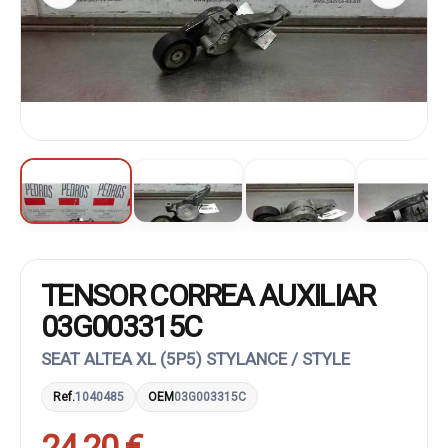
TENSOR CORREA AUXILIAR
03G003315C
SEAT ALTEA XL (5P5) STYLANCE / STYLE
Ref.
1040485
OEM
03G003315C
24,20 €