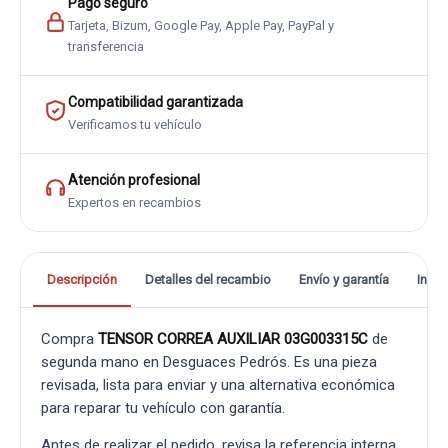
Pago seguro
Tarjeta, Bizum, Google Pay, Apple Pay, PayPal y
transferencia
Compatibilidad garantizada
Verificamos tu vehículo
Atención profesional
Expertos en recambios
Descripción
Detalles del recambio
Envío y garantía
Info
Compra
TENSOR CORREA AUXILIAR 03G003315C
de
segunda mano en Desguaces Pedrós. Es una pieza
revisada, lista para enviar y una alternativa económica
para reparar tu vehículo con garantía.
Antes de realizar el pedido, revisa la referencia interna,