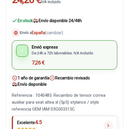
IVA incluido
En stock
Envío disponible 24/48h
España
(cambiar)
Envío a
Envió express
⚡
De 24h a 72h laborables. IVA incluido
7,26 €
1 año de garantía
Recambio revisado
Envío disponible
Referencia : 1040485. Recambio de tensor correa
auxiliar para seat altea xl (5p5) stylance / style
referencia OEM IAM 03G003315C
4.5
Excelente
★
★
★
★
★