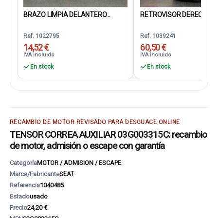
BRAZO LIMPIA DELANTERO...
RETROVISOR DERECHO
Ref. 1022795
Ref. 1039241
14,52 €
60,50 €
IVA incluido
IVA incluido
En stock
En stock
RECAMBIO DE MOTOR REVISADO PARA DESGUACE ONLINE
TENSOR CORREA AUXILIAR 03G003315C: recambio
de motor, admisión o escape con garantía
Categoría
MOTOR / ADMISION / ESCAPE
Marca/Fabricante
SEAT
Referencia
1040485
Estado
usado
Precio
24,20 €