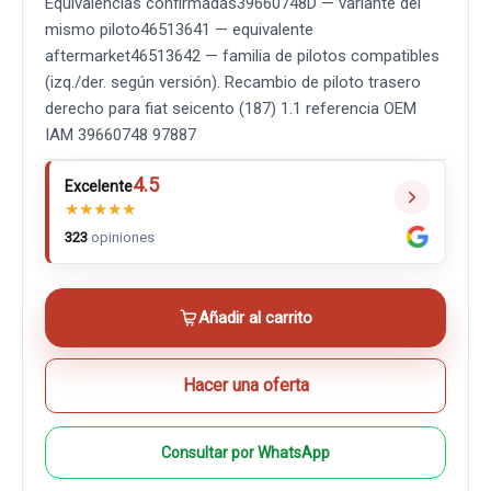
Equivalencias confirmadas39660748D — variante del
mismo piloto46513641 — equivalente
aftermarket46513642 — familia de pilotos compatibles
(izq./der. según versión). Recambio de piloto trasero
derecho para fiat seicento (187) 1.1 referencia OEM
IAM 39660748 97887
4.5
Excelente
★
★
★
★
★
323
opiniones
Añadir al carrito
Hacer una oferta
Consultar por WhatsApp