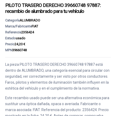
PILOTO TRASERO DERECHO 39660748 97887:
recambio de alumbrado para tu vehículo
Categoría
ALUMBRADO
Marca/Fabricante
FIAT
Referencia
2356424
Estado
usado
Precio
24,20 €
MPN
39660748
La pieza PILOTO TRASERO DERECHO 39660748 97887 está
dentro de ALUMBRADO, una categoría esencial para circular con
seguridad, ver correctamente y ser visto por otros conductores.
Faros, pilotos y elementos de iluminación también influyen en la
estética del vehículo y en el cumplimiento de la normativa.
Este recambio usado puede ser una alternativa económica para
sustituir una óptica dañada, opaca o averiada. Fabricante o
marca asociada: FIAT. Referencia del producto: 2356424. Precio
mostrado en la ficha: 24,20 €. Antes de comprar, comprueba