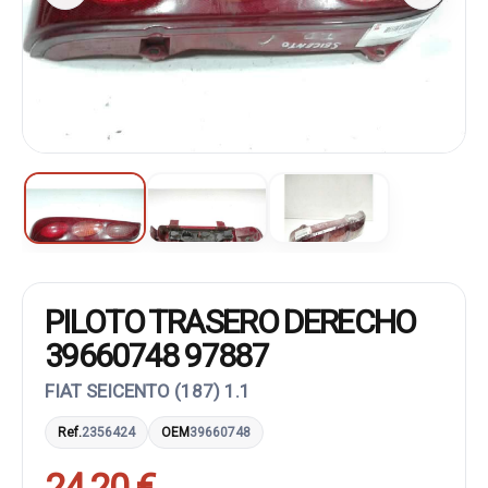
PILOTO TRASERO DERECHO
39660748 97887
FIAT SEICENTO (187) 1.1
Ref.
2356424
OEM
39660748
24,20 €