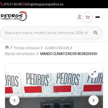
973 21 60 45
info@desguacespedros.es
Buscar productos
search
Piezas vehículos
CLIMATIZACION
Mando climatizador
MANDO CLIMATIZADOR 8E0820043H