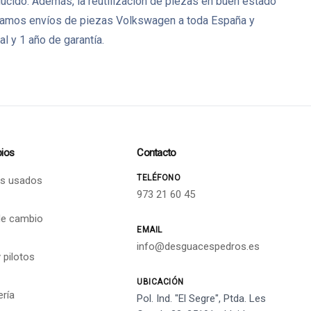
cido. Además, la reutilización de piezas en buen estado
izamos envíos de piezas Volkswagen a toda España y
 y 1 año de garantía.
ios
Contacto
TELÉFONO
s usados
973 21 60 45
de cambio
EMAIL
info@desguacespedros.es
 pilotos
UBICACIÓN
ería
Pol. Ind. "El Segre", Ptda. Les