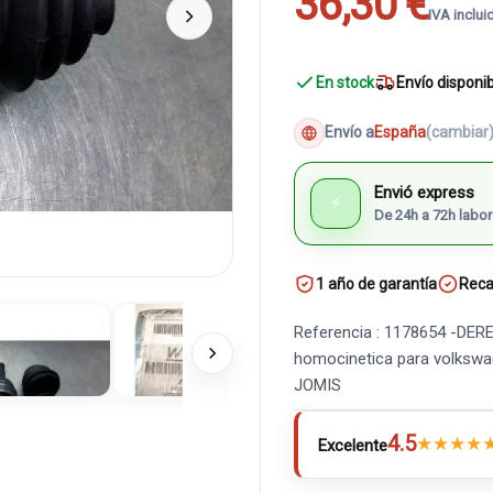
36,30 €
IVA inclui
En stock
Envío disponi
Envío a
España
(cambiar
Envió express
⚡
De 24h a 72h labor
1 año de garantía
Reca
Referencia : 1178654 -DE
homocinetica para volksw
JOMIS
4.5
★
★
★
★
Excelente