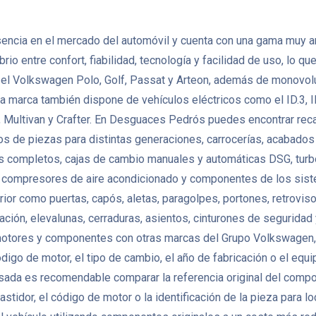
ncia en el mercado del automóvil y cuenta con una gama muy am
o entre confort, fiabilidad, tecnología y facilidad de uso, lo q
el Volkswagen Polo, Golf, Passat y Arteon, además de monovol
a marca también dispone de vehículos eléctricos como el ID.3, I
e, Multivan y Crafter. En Desguaces Pedrós puedes encontrar r
de piezas para distintas generaciones, carrocerías, acabados y
res completos, cajas de cambio manuales y automáticas DSG, turbo
s, compresores de aire acondicionado y componentes de los sis
como puertas, capós, aletas, paragolpes, portones, retrovisores, f
zación, elevalunas, cerraduras, asientos, cinturones de segurida
tores y componentes con otras marcas del Grupo Volkswagen, p
código de motor, el tipo de cambio, el año de fabricación o el eq
da es recomendable comparar la referencia original del compone
astidor, el código de motor o la identificación de la pieza para l