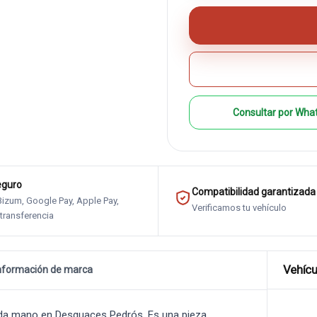
Consultar por Wha
eguro
Compatibilidad garantizada
 Bizum, Google Pay, Apple Pay,
Verificamos tu vehículo
 transferencia
Vehícu
nformación de marca
a mano en Desguaces Pedrós. Es una pieza