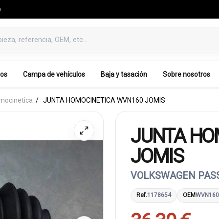
0
os
Campa de vehículos
Baja y tasación
Sobre nosotros
mocinetica
JUNTA HOMOCINETICA WVN160 JOMIS
JUNTA HO
JOMIS
VOLKSWAGEN PASSA
Ref.
1178654
OEM
WVN160