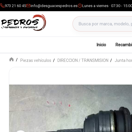
973 21 60 45
info@desguacespedros.es
Lunes a viernes · 07:30 - 15:0
Buscar productos
Inicio
Recambi
Piezas vehículos
DIRECCION / TRANSMISION
Junta ho