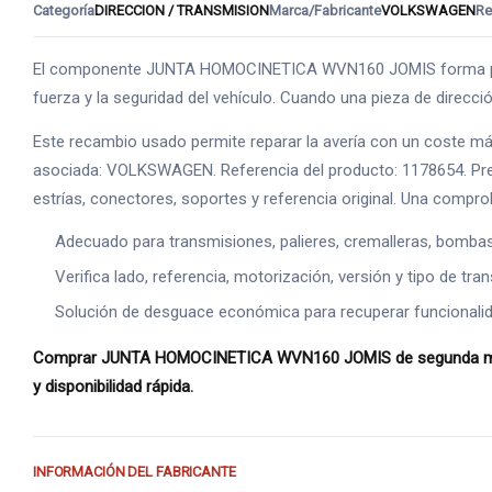
Categoría
DIRECCION / TRANSMISION
Marca/Fabricante
VOLKSWAGEN
Re
El componente JUNTA HOMOCINETICA WVN160 JOMIS forma parte d
fuerza y la seguridad del vehículo. Cuando una pieza de direcci
Este recambio usado permite reparar la avería con un coste má
asociada: VOLKSWAGEN. Referencia del producto: 1178654. Precio
estrías, conectores, soportes y referencia original. Una comprob
Adecuado para transmisiones, palieres, cremalleras, bomba
Verifica lado, referencia, motorización, versión y tipo de tr
Solución de desguace económica para recuperar funcionalid
Comprar JUNTA HOMOCINETICA WVN160 JOMIS de segunda mano es
y disponibilidad rápida.
INFORMACIÓN DEL FABRICANTE