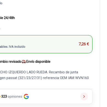
do
ble 24/48h
)
7,26 €
ables. IVA incluido
mbio revisado
Envío disponible
RECHO IZQUIERDO LADO RUEDA. Recambio de junta
agen passat (321/23/27/31) referencia OEM IAM WVN160
★
323
opiniones