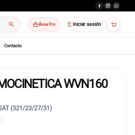
search
Iniciar sesión
Área Pro
Contacto
MOCINETICA WVN160
T (321/23/27/31)