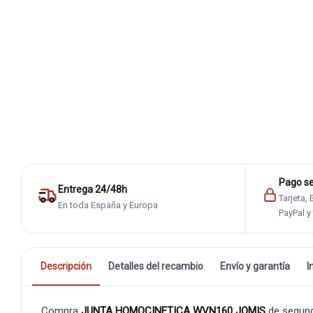
Pago s
Entrega 24/48h
Tarjeta,
En toda España y Europa
PayPal y
Descripción
Detalles del recambio
Envío y garantía
I
Compra
JUNTA HOMOCINETICA WVN160 JOMIS
de segund