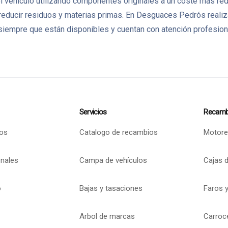
vehículo utilizando componentes originales a un coste más redu
reducir residuos y materias primas. En Desguaces Pedrós real
iempre que están disponibles y cuentan con atención profesional
Servicios
Recamb
os
Catalogo de recambios
Motore
onales
Campa de vehículos
Cajas 
o
Bajas y tasaciones
Faros y
Arbol de marcas
Carroc