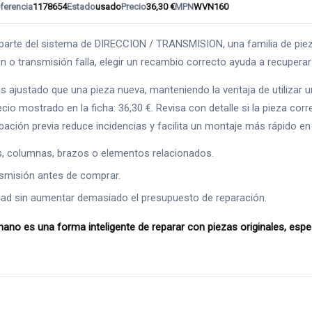
ferencia
1178654
Estado
usado
Precio
36,30 €
MPN
WVN160
el sistema de DIRECCION / TRANSMISION, una familia de piezas cl
ón o transmisión falla, elegir un recambio correcto ayuda a recuper
s ajustado que una pieza nueva, manteniendo la ventaja de utilizar
 mostrado en la ficha: 36,30 €. Revisa con detalle si la pieza corr
ación previa reduce incidencias y facilita un montaje más rápido en t
s, columnas, brazos o elementos relacionados.
ansmisión antes de comprar.
ad sin aumentar demasiado el presupuesto de reparación.
 una forma inteligente de reparar con piezas originales, especi