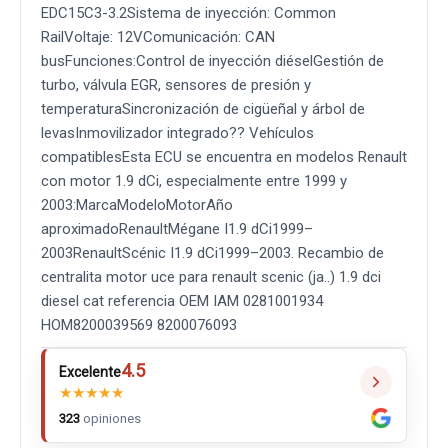
EDC15C3-3.2Sistema de inyección: Common
RailVoltaje: 12VComunicación: CAN
busFunciones:Control de inyección diéselGestión de
turbo, válvula EGR, sensores de presión y
temperaturaSincronización de cigüeñal y árbol de
levasInmovilizador integrado?? Vehículos
compatiblesEsta ECU se encuentra en modelos Renault
con motor 1.9 dCi, especialmente entre 1999 y
2003:MarcaModeloMotorAño
aproximadoRenaultMégane I1.9 dCi1999–
2003RenaultScénic I1.9 dCi1999–2003. Recambio de
centralita motor uce para renault scenic (ja..) 1.9 dci
diesel cat referencia OEM IAM 0281001934
HOM8200039569 8200076093
4.5
Excelente
★
★
★
★
★
323
opiniones