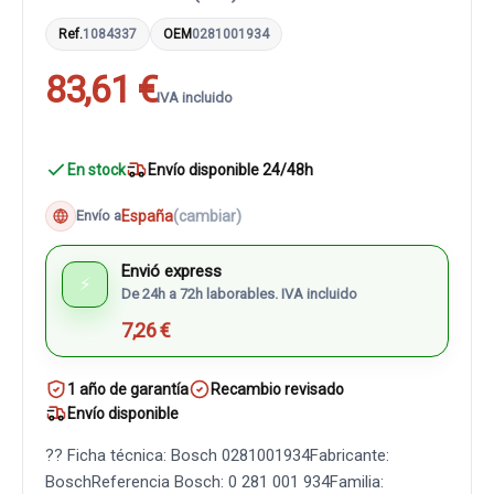
Ref.
1084337
OEM
0281001934
83,61 €
IVA incluido
En stock
Envío disponible 24/48h
España
(cambiar)
Envío a
Envió express
⚡
De 24h a 72h laborables. IVA incluido
7,26 €
1 año de garantía
Recambio revisado
Envío disponible
?? Ficha técnica: Bosch 0281001934Fabricante:
BoschReferencia Bosch: 0 281 001 934Familia: