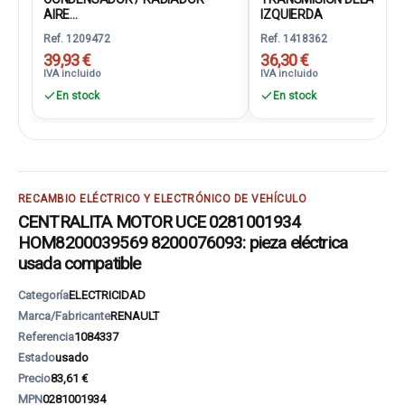
AIRE...
IZQUIERDA
Ref. 1209472
Ref. 1418362
39,93 €
36,30 €
IVA incluido
IVA incluido
En stock
En stock
RECAMBIO ELÉCTRICO Y ELECTRÓNICO DE VEHÍCULO
CENTRALITA MOTOR UCE 0281001934
HOM8200039569 8200076093: pieza eléctrica
usada compatible
Categoría
ELECTRICIDAD
Marca/Fabricante
RENAULT
Referencia
1084337
Estado
usado
Precio
83,61 €
MPN
0281001934