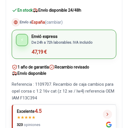
En stock
Envío disponible 24/48h
España
(cambiar)
Envío a
Envió express
⚡
De 24h a 72h laborables. IVA incluido
47,19 €
1 año de garantía
Recambio revisado
Envío disponible
Referencia : 1109707. Recambio de caja cambios para
opel corsa c 1.2 16v cat (z 12 xe / lw4) referencia OEM
IAM F13C394
4.5
Excelente
★
★
★
★
★
323
opiniones