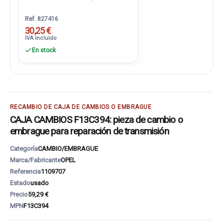
Ref. 827416
30,25 €
IVA incluido
En stock
RECAMBIO DE CAJA DE CAMBIOS O EMBRAGUE
CAJA CAMBIOS F13C394: pieza de cambio o
embrague para reparación de transmisión
Categoría
CAMBIO/EMBRAGUE
Marca/Fabricante
OPEL
Referencia
1109707
Estado
usado
Precio
59,29 €
MPN
F13C394