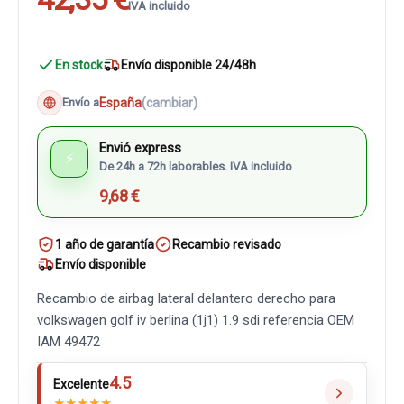
IVA incluido
En stock
Envío disponible 24/48h
España
(cambiar)
Envío a
Envió express
⚡
De 24h a 72h laborables. IVA incluido
9,68 €
1 año de garantía
Recambio revisado
Envío disponible
Recambio de airbag lateral delantero derecho para
volkswagen golf iv berlina (1j1) 1.9 sdi referencia OEM
IAM 49472
4.5
Excelente
★
★
★
★
★