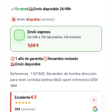
En stock
Envío disponible 24/48h
España
(cambiar)
Envío a
Envió express
⚡
De 24h a 72h laborables. IVA incluido
9,68 €
1 año de garantía
Recambio revisado
Envío disponible
Referencia : 1531842. Recambio de bomba direccion
para seat cordoba berlina (6k2) sport referencia OEM
IAM
4.5
Excelente
★
★
★
★
★
323
opiniones