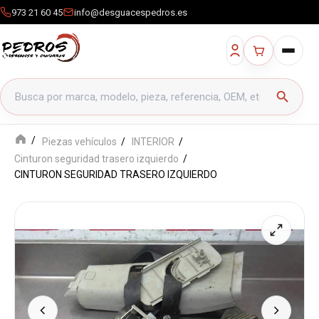
973 21 60 45
info@desguacespedros.es
Buscar productos
search
Piezas vehículos
INTERIOR
Cinturon seguridad trasero izquierdo
CINTURON SEGURIDAD TRASERO IZQUIERDO