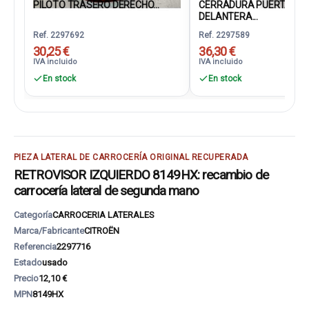
PILOTO TRASERO DERECHO...
CERRADURA PUERTA
DELANTERA...
Ref. 2297692
Ref. 2297589
30,25 €
36,30 €
IVA incluido
IVA incluido
En stock
En stock
PIEZA LATERAL DE CARROCERÍA ORIGINAL RECUPERADA
RETROVISOR IZQUIERDO 8149HX: recambio de
carrocería lateral de segunda mano
Categoría
CARROCERIA LATERALES
Marca/Fabricante
CITROËN
Referencia
2297716
Estado
usado
Precio
12,10 €
MPN
8149HX