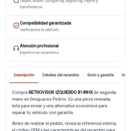
Tarjeta, Bizum, Google Pay, Apple Pay, PayPal y
transferencia
Compatibilidad garantizada
Verificamos tu vehículo
Atención profesional
Expertos en recambios
Descripción
Detalles del recambio
Envío y garantía
Info
Compra
RETROVISOR IZQUIERDO 8149HX
de segunda
mano en Desguaces Pedrós. Es una pieza revisada,
lista para enviar y una alternativa económica para
reparar tu vehículo con garantía.
Antes de realizar el pedido, revisa la referencia interna,
el código OEM y las características del recambio para