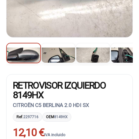
RETROVISOR IZQUIERDO
8149HX
CITROËN C5 BERLINA 2.0 HDI SX
Ref.
2297716
OEM
8149HX
12,10 €
IVA incluido