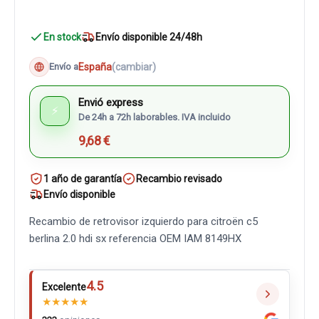
En stock
Envío disponible 24/48h
España
(cambiar)
Envío a
Envió express
⚡
De 24h a 72h laborables. IVA incluido
9,68 €
1 año de garantía
Recambio revisado
Envío disponible
Recambio de retrovisor izquierdo para citroën c5
berlina 2.0 hdi sx referencia OEM IAM 8149HX
4.5
Excelente
★
★
★
★
★