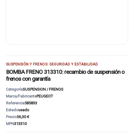
SUSPENSIÓN Y FRENOS: SEGURIDAD Y ESTABILIDAD
BOMBA FRENO 313310: recambio de suspensión o
frenos con garantía
Categoría
SUSPENSION / FRENOS
Marca/Fabricante
PEUGEOT
Referencia
585833
Estado
usado
Precio
36,30 €
MPN
313310