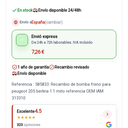
En stock
Envío disponible 24/48h
España
(cambiar)
Envío a
Envió express
⚡
De 24h a 72h laborables. IVA incluido
7,26 €
1 año de garantía
Recambio revisado
Envío disponible
Referencia : 585833. Recambio de bomba freno para
peugeot 205 berlina 1.1 mito referencia OEM IAM
313310
4.5
Excelente
★
★
★
★
★
323
opiniones