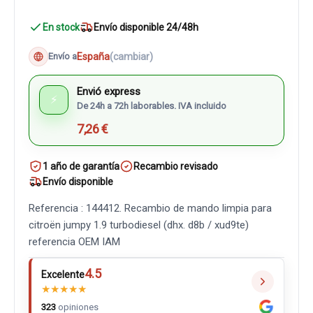
En stock
Envío disponible 24/48h
España
(cambiar)
Envío a
Envió express
⚡
De 24h a 72h laborables. IVA incluido
7,26 €
1 año de garantía
Recambio revisado
Envío disponible
Referencia : 144412. Recambio de mando limpia para
citroën jumpy 1.9 turbodiesel (dhx. d8b / xud9te)
referencia OEM IAM
4.5
Excelente
★
★
★
★
★
323
opiniones