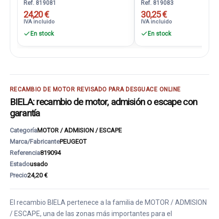
Ref. 819081
Ref. 819083
24,20 €
30,25 €
IVA incluido
IVA incluido
En stock
En stock
RECAMBIO DE MOTOR REVISADO PARA DESGUACE ONLINE
BIELA: recambio de motor, admisión o escape con
garantía
Categoría
MOTOR / ADMISION / ESCAPE
Marca/Fabricante
PEUGEOT
Referencia
819094
Estado
usado
Precio
24,20 €
El recambio BIELA pertenece a la familia de MOTOR / ADMISION
/ ESCAPE, una de las zonas más importantes para el