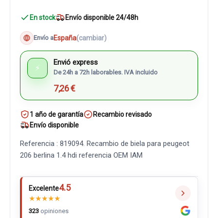
En stock
Envío disponible 24/48h
España
(cambiar)
Envío a
Envió express
⚡
De 24h a 72h laborables. IVA incluido
7,26 €
1 año de garantía
Recambio revisado
Envío disponible
Referencia : 819094. Recambio de biela para peugeot
206 berlina 1.4 hdi referencia OEM IAM
4.5
Excelente
★
★
★
★
★
323
opiniones