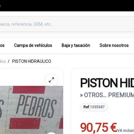
0
os
Campa de vehículos
Baja y tasación
Sobre nosotros
lico
PISTON HIDRAULICO
PISTON HI
» OTROS... PREMIUM
Ref.
1035687
90,75 €
IVA inclui