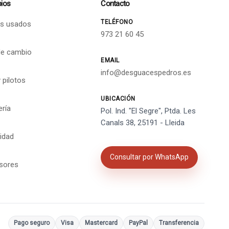
ios
Contacto
TELÉFONO
s usados
973 21 60 45
de cambio
EMAIL
info@desguacespedros.es
 pilotos
UBICACIÓN
ería
Pol. Ind. "El Segre", Ptda. Les
Canals 38, 25191 - Lleida
cidad
Consultar por WhatsApp
isores
Pago seguro
Visa
Mastercard
PayPal
Transferencia