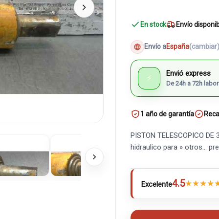
En stock
Envío disponi
Envío a
España
(cambiar
Envió express
⚡
De 24h a 72h labor
1 año de garantía
Reca
PISTON TELESCOPICO DE 3 
hidraulico para » otros... 
4.5
★
★
★
★
Excelente