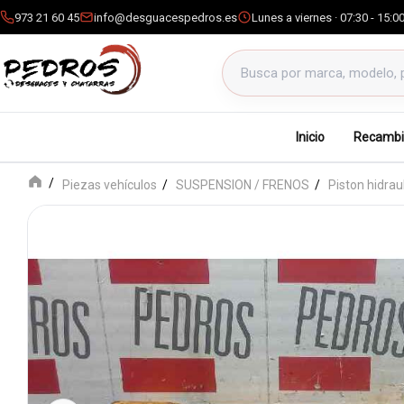
973 21 60 45
info@desguacespedros.es
Lunes a viernes · 07:30 - 15:0
Buscar productos
Inicio
Recambi
Piezas vehículos
SUSPENSION / FRENOS
Piston hidrau