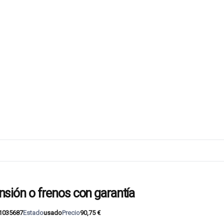
ión o frenos con garantía
1035687
Estado
usado
Precio
90,75 €