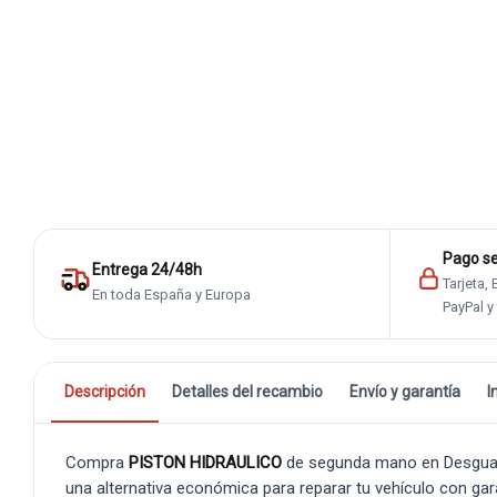
Pago s
Entrega 24/48h
Tarjeta,
En toda España y Europa
PayPal y
Descripción
Detalles del recambio
Envío y garantía
I
Compra
PISTON HIDRAULICO
de segunda mano en Desguaces
una alternativa económica para reparar tu vehículo con gar