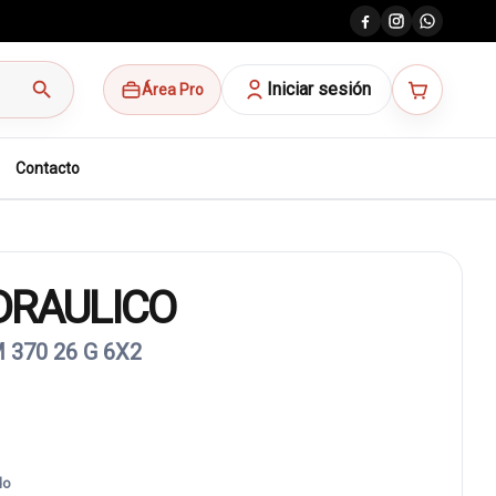
search
Iniciar sesión
Área Pro
Contacto
DRAULICO
 370 26 G 6X2
do