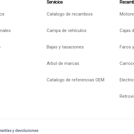
Servicios
Recamb
os
Catalogo de recambios
Motore
onales
Campa de vehículos
Cajas 
o
Bajas y tasaciones
Faros y
Arbol de marcas
Carroc
Catalogo de referencias OEM
Electri
Retrov
rantías y devoluciones