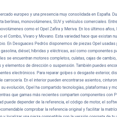
 mercado europeo y una presencia muy consolidada en España. Dur
hasta berlinas, monovolúmenes, SUV y vehículos comerciales. En
 monovolúmenes como el Opel Zafira y Meriva. En los últimos año
 el Combo, Vivaro y Movano. Esta variedad hace que existan n
mbio. En Desguaces Pedrós disponemos de piezas Opel usadas 
 gasolina, diésel, híbridas y eléctricas, así como componentes
les se encuentran motores completos, culatas, cajas de cambio, 
y elementos de dirección o suspensión. También puedes encontr
ntes electrónicos. Para reparar golpes o desgaste exterior, di
 de carrocería. En el interior pueden encontrarse asientos, cintur
 su evolución, Opel ha compartido tecnologías, plataformas y m
ientras que gamas más recientes comparten componentes con Peug
 puede depender de la referencia, el código de motor, el softwar
endable comprobar la referencia original y facilitar la matrícu
 y localizar una pieza compatible con la versión concreta de tu 