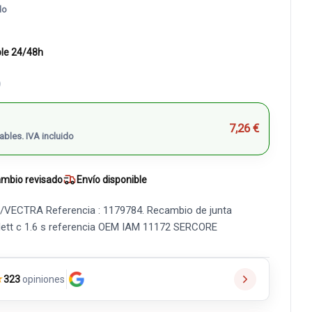
do
ble 24/48h
)
7,26 €
ables. IVA incluido
mbio revisado
Envío disponible
ECTRA Referencia : 1179784. Recambio de junta
dett c 1.6 s referencia OEM IAM 11172 SERCORE
★
323
opiniones