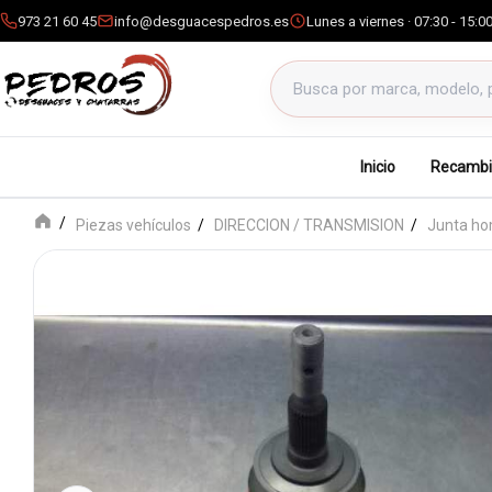
973 21 60 45
info@desguacespedros.es
Lunes a viernes · 07:30 - 15:0
Buscar productos
Inicio
Recambi
Piezas vehículos
DIRECCION / TRANSMISION
Junta ho