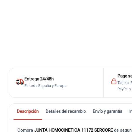
Pago s
Entrega 24/48h
Tarjeta,
En toda España y Europa
PayPal y
Descripción
Detalles del recambio
Envío y garantía
I
Compra
JUNTA HOMOCINETICA 11172 SERCORE
de segun