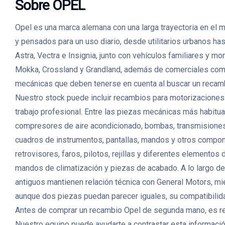
Sobre OPEL
Opel es una marca alemana con una larga trayectoria en el
y pensados para un uso diario, desde utilitarios urbanos 
Astra, Vectra e Insignia, junto con vehículos familiares y
Mokka, Crossland y Grandland, además de comerciales como
mecánicas que deben tenerse en cuenta al buscar un reca
Nuestro stock puede incluir recambios para motorizaciones
trabajo profesional. Entre las piezas mecánicas más habitua
compresores de aire acondicionado, bombas, transmisiones 
cuadros de instrumentos, pantallas, mandos y otros compone
retrovisores, faros, pilotos, rejillas y diferentes elementos
mandos de climatización y piezas de acabado. A lo largo de
antiguos mantienen relación técnica con General Motors, m
aunque dos piezas puedan parecer iguales, su compatibilidad
Antes de comprar un recambio Opel de segunda mano, es recom
Nuestro equipo puede ayudarte a contrastar esta información