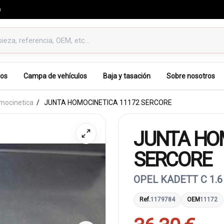
0
os
Campa de vehículos
Baja y tasación
Sobre nosotros
mocinetica
JUNTA HOMOCINETICA 11172 SERCORE
JUNTA HO
SERCORE
OPEL KADETT C 1.6
Ref.
1179784
OEM
11172