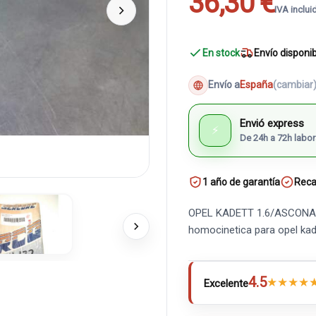
36,30 €
IVA inclui
En stock
Envío disponi
Envío a
España
(cambiar
Envió express
⚡
De 24h a 72h labor
1 año de garantía
Reca
OPEL KADETT 1.6/ASCONA/V
homocinetica para opel ka
4.5
★
★
★
★
Excelente