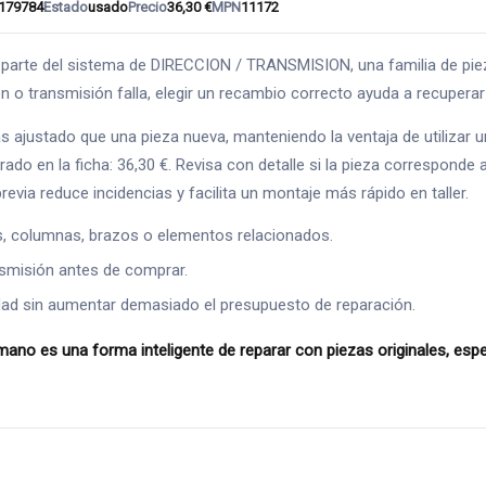
179784
Estado
usado
Precio
36,30 €
MPN
11172
del sistema de DIRECCION / TRANSMISION, una familia de piezas c
ón o transmisión falla, elegir un recambio correcto ayuda a recuper
s ajustado que una pieza nueva, manteniendo la ventaja de utilizar
o en la ficha: 36,30 €. Revisa con detalle si la pieza corresponde a
evia reduce incidencias y facilita un montaje más rápido en taller.
s, columnas, brazos o elementos relacionados.
ansmisión antes de comprar.
ad sin aumentar demasiado el presupuesto de reparación.
s una forma inteligente de reparar con piezas originales, espec