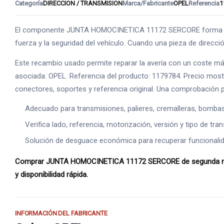
Categoría
DIRECCION / TRANSMISION
Marca/Fabricante
OPEL
Referencia
1
El componente JUNTA HOMOCINETICA 11172 SERCORE forma parte 
fuerza y la seguridad del vehículo. Cuando una pieza de direcci
Este recambio usado permite reparar la avería con un coste má
asociada: OPEL. Referencia del producto: 1179784. Precio mostrad
conectores, soportes y referencia original. Una comprobación pr
Adecuado para transmisiones, palieres, cremalleras, bomba
Verifica lado, referencia, motorización, versión y tipo de tr
Solución de desguace económica para recuperar funcionalid
Comprar JUNTA HOMOCINETICA 11172 SERCORE de segunda mano e
y disponibilidad rápida.
INFORMACIÓN DEL FABRICANTE