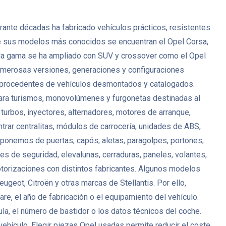
ante décadas ha fabricado vehículos prácticos, resistentes
tre sus modelos más conocidos se encuentran el Opel Corsa,
s, la gama se ha ampliado con SUV y crossover como el Opel
umerosas versiones, generaciones y configuraciones
procedentes de vehículos desmontados y catalogados.
 para turismos, monovolúmenes y furgonetas destinadas al
turbos, inyectores, alternadores, motores de arranque,
ar centralitas, módulos de carrocería, unidades de ABS,
sponemos de puertas, capós, aletas, paragolpes, portones,
ones de seguridad, elevalunas, cerraduras, paneles, volantes,
otorizaciones con distintos fabricantes. Algunos modelos
eot, Citroën y otras marcas de Stellantis. Por ello,
e, el año de fabricación o el equipamiento del vehículo.
la, el número de bastidor o los datos técnicos del coche.
vehículo. Elegir piezas Opel usadas permite reducir el coste