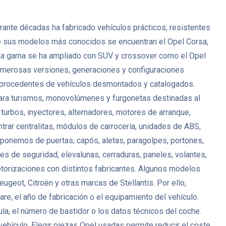
ante décadas ha fabricado vehículos prácticos, resistentes
tre sus modelos más conocidos se encuentran el Opel Corsa,
s, la gama se ha ampliado con SUV y crossover como el Opel
umerosas versiones, generaciones y configuraciones
procedentes de vehículos desmontados y catalogados.
 para turismos, monovolúmenes y furgonetas destinadas al
turbos, inyectores, alternadores, motores de arranque,
ar centralitas, módulos de carrocería, unidades de ABS,
sponemos de puertas, capós, aletas, paragolpes, portones,
ones de seguridad, elevalunas, cerraduras, paneles, volantes,
otorizaciones con distintos fabricantes. Algunos modelos
eot, Citroën y otras marcas de Stellantis. Por ello,
e, el año de fabricación o el equipamiento del vehículo.
la, el número de bastidor o los datos técnicos del coche.
vehículo. Elegir piezas Opel usadas permite reducir el coste