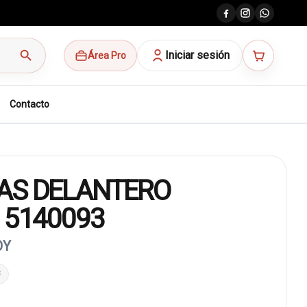
search
Iniciar sesión
Área Pro
Contacto
AS DELANTERO
 5140093
OY
3