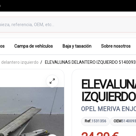
0
os
Campa de vehículos
Baja y tasación
Sobre nosotros
 delantero izquierdo
ELEVALUNAS DELANTERO IZQUIERDO 5140093
ELEVALUN
IZQUIERDO
OPEL MERIVA ENJ
Ref.
1531356
OEM
514009