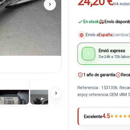
24,20 €
IVA inclui
En stock
Envío disponi
Envío a
España
(cambiar
Envió express
⚡
De 24h a 72h labor
1 año de garantía
Reca
Referencia : 1531356. Reca
enjoy referencia OEM IAM 
4.5
★
★
★
★
Excelente