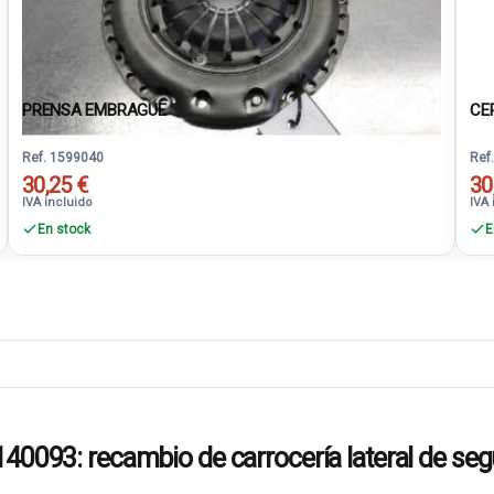
PRENSA EMBRAGUE
CE
Ref. 1599040
Ref
30,25 €
30
IVA incluido
IVA 
En stock
E
93: recambio de carrocería lateral de se