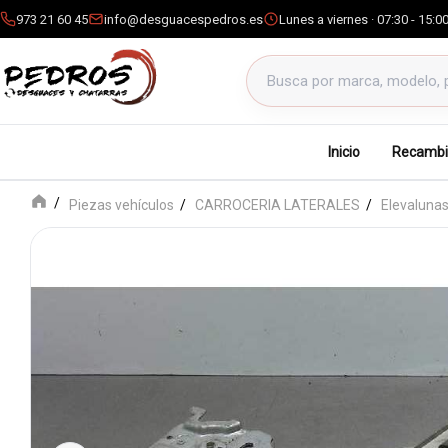
973 21 60 45
info@desguacespedros.es
Lunes a viernes · 07:30 - 15:0
Buscar productos
Inicio
Recambi
Piezas vehículos
CARROCERIA LATERALES
Elevalunas