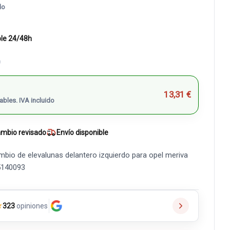
do
ble 24/48h
)
13,31 €
ables. IVA incluido
mbio revisado
Envío disponible
mbio de elevalunas delantero izquierdo para opel meriva
5140093
★
323
opiniones