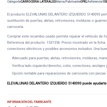
Categoría
CARROCERIA LATERALES
Marca/Fabricante
OPEL
Referencia
15
El producto ELEVALUNAS DELANTERO IZQUIERDO 5140093 perten
sustitución de puertas, aletas, retrovisores, molduras o guarneci
carrocería.
Comprar este recambio usado permite reparar el vehículo de f
Referencia del producto: 1531356. Precio mostrado en la ficha:
conectores eléctricos y posibles accesorios incluidos. Una bue
Adecuado para puertas, aletas, retrovisores, molduras, manet
Verifica lado izquierdo/derecho, color, conectores, anclajes 
Opción rentable para reparaciones de carrocería con piezas o
ELEVALUNAS DELANTERO IZQUIERDO 5140093 puede ayudarte a rec
INFORMACIÓN DEL FABRICANTE