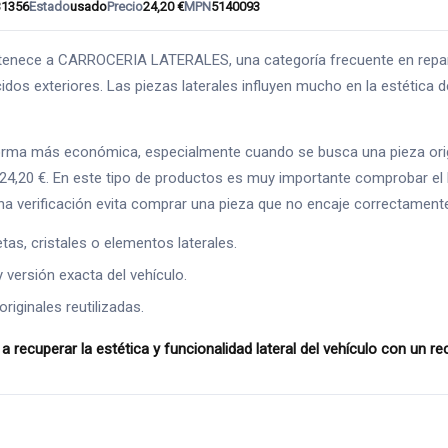
31356
Estado
usado
Precio
24,20 €
MPN
5140093
ece a CARROCERIA LATERALES, una categoría frecuente en reparac
dos exteriores. Las piezas laterales influyen mucho en la estética de
orma más económica, especialmente cuando se busca una pieza orig
 24,20 €. En este tipo de productos es muy importante comprobar el 
na verificación evita comprar una pieza que no encaje correctament
as, cristales o elementos laterales.
y versión exacta del vehículo.
riginales reutilizadas.
uperar la estética y funcionalidad lateral del vehículo con un 