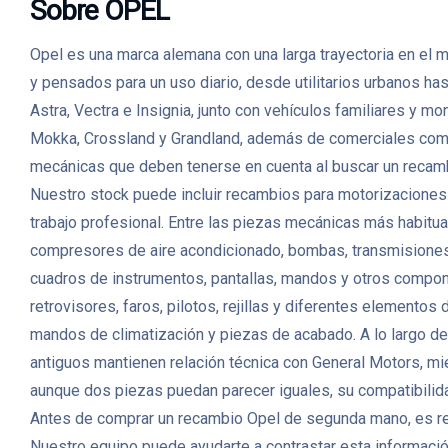
Sobre OPEL
Opel es una marca alemana con una larga trayectoria en el
y pensados para un uso diario, desde utilitarios urbanos 
Astra, Vectra e Insignia, junto con vehículos familiares y
Mokka, Crossland y Grandland, además de comerciales como
mecánicas que deben tenerse en cuenta al buscar un reca
Nuestro stock puede incluir recambios para motorizaciones
trabajo profesional. Entre las piezas mecánicas más habitua
compresores de aire acondicionado, bombas, transmisiones 
cuadros de instrumentos, pantallas, mandos y otros compone
retrovisores, faros, pilotos, rejillas y diferentes elementos
mandos de climatización y piezas de acabado. A lo largo de
antiguos mantienen relación técnica con General Motors, m
aunque dos piezas puedan parecer iguales, su compatibilidad
Antes de comprar un recambio Opel de segunda mano, es recom
Nuestro equipo puede ayudarte a contrastar esta información