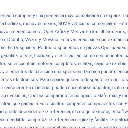
 mercado europeo y una presencia muy consolidada en España. Dur
hasta berlinas, monovolúmenes, SUV y vehículos comerciales. En
 monovolúmenes como el Opel Zafira y Meriva. En los últimos año
 el Combo, Vivaro y Movano. Esta variedad hace que existan n
mbio. En Desguaces Pedrós disponemos de piezas Opel usadas 
 gasolina, diésel, híbridas y eléctricas, así como componentes
les se encuentran motores completos, culatas, cajas de cambio, 
y elementos de dirección o suspensión. También puedes encontr
ntes electrónicos. Para reparar golpes o desgaste exterior, di
 de carrocería. En el interior pueden encontrarse asientos, cintur
 su evolución, Opel ha compartido tecnologías, plataformas y m
ientras que gamas más recientes comparten componentes con Peug
 puede depender de la referencia, el código de motor, el softwar
endable comprobar la referencia original y facilitar la matrícu
 y localizar una pieza compatible con la versión concreta de tu 