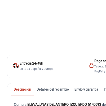
Pago s
Entrega 24/48h
Tarjeta,
En toda España y Europa
PayPal y
Descripción
Detalles del recambio
Envío y garantía
I
Compra
ELEVALUNAS DELANTERO IZQUIERDO 5140093
de