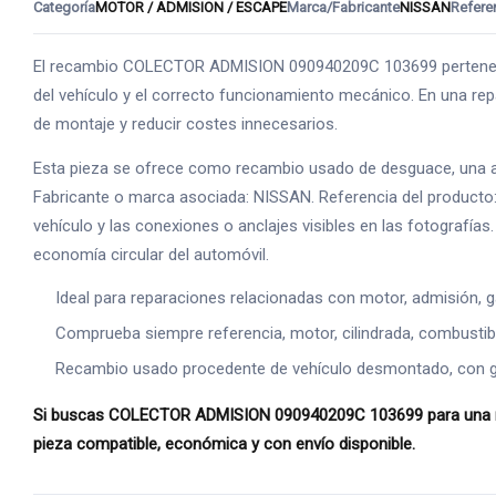
Categoría
MOTOR / ADMISION / ESCAPE
Marca/Fabricante
NISSAN
Refere
El recambio COLECTOR ADMISION 090940209C 103699 pertenece 
del vehículo y el correcto funcionamiento mecánico. En una rep
de montaje y reducir costes innecesarios.
Esta pieza se ofrece como recambio usado de desguace, una alte
Fabricante o marca asociada: NISSAN. Referencia del producto:
vehículo y las conexiones o anclajes visibles en las fotografía
economía circular del automóvil.
Ideal para reparaciones relacionadas con motor, admisión, g
Comprueba siempre referencia, motor, cilindrada, combustible
Recambio usado procedente de vehículo desmontado, con gara
Si buscas COLECTOR ADMISION 090940209C 103699 para una repar
pieza compatible, económica y con envío disponible.