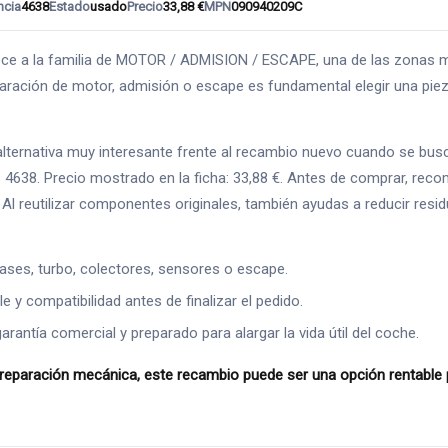
ncia
4638
Estado
usado
Precio
33,88 €
MPN
090940209C
a la familia de MOTOR / ADMISION / ESCAPE, una de las zonas más
aración de motor, admisión o escape es fundamental elegir una pieza
rnativa muy interesante frente al recambio nuevo cuando se busca a
 4638. Precio mostrado en la ficha: 33,88 €. Antes de comprar, reco
s. Al reutilizar componentes originales, también ayudas a reducir re
ases, turbo, colectores, sensores o escape.
 y compatibilidad antes de finalizar el pedido.
ntía comercial y preparado para alargar la vida útil del coche.
ación mecánica, este recambio puede ser una opción rentable para