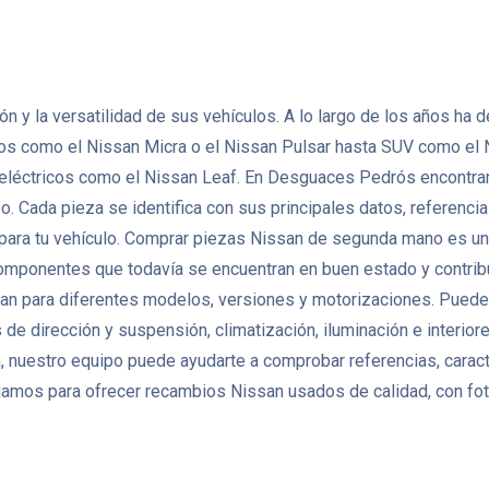
ción y la versatilidad de sus vehículos. A lo largo de los años 
tos como el Nissan Micra o el Nissan Pulsar hasta SUV como el 
 eléctricos como el Nissan Leaf. En Desguaces Pedrós encontra
Cada pieza se identifica con sus principales datos, referencias 
 para tu vehículo. Comprar piezas Nissan de segunda mano es una
r componentes que todavía se encuentran en buen estado y contribu
n para diferentes modelos, versiones y motorizaciones. Puedes
de dirección y suspensión, climatización, iluminación e interio
 nuestro equipo puede ayudarte a comprobar referencias, caracte
amos para ofrecer recambios Nissan usados de calidad, con foto