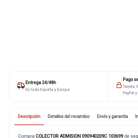
Pago s
Entrega 24/48h
Tarjeta,
En toda España y Europa
PayPal y
Descripción
Detalles del recambio
Envío y garantía
I
Compra
COLECTOR ADMISION 090940209C 103699
de seg