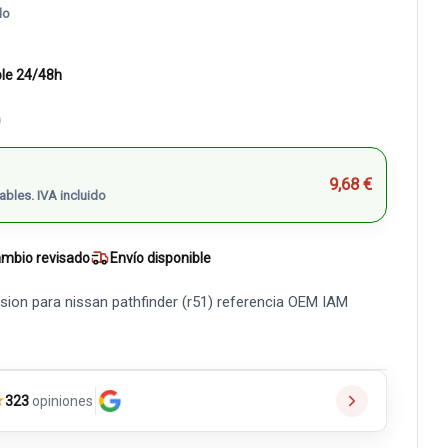
do
ble 24/48h
)
9,68 €
ables. IVA incluido
mbio revisado
Envío disponible
ion para nissan pathfinder (r51) referencia OEM IAM
★
323
opiniones