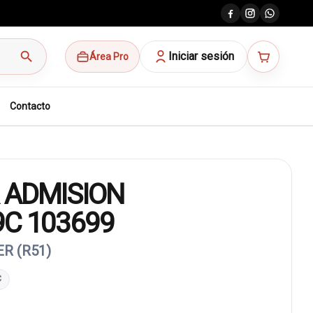
search
Iniciar sesión
Área Pro
Contacto
 ADMISION
9C 103699
R (R51)
C