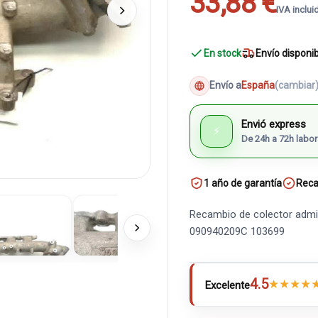
33,88 €
IVA inclui
En stock
Envío disponi
Envío a
España
(cambiar
Envió express
⚡
De 24h a 72h labor
1 año de garantía
Reca
Recambio de colector admis
090940209C 103699
4.5
★
★
★
★
Excelente