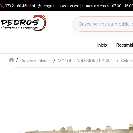
973 21 60 45
info@desguacespedros.es
Lunes a viernes · 07:30 - 15:0
Buscar productos
Inicio
Recambi
Piezas vehículos
MOTOR / ADMISION / ESCAPE
Colec