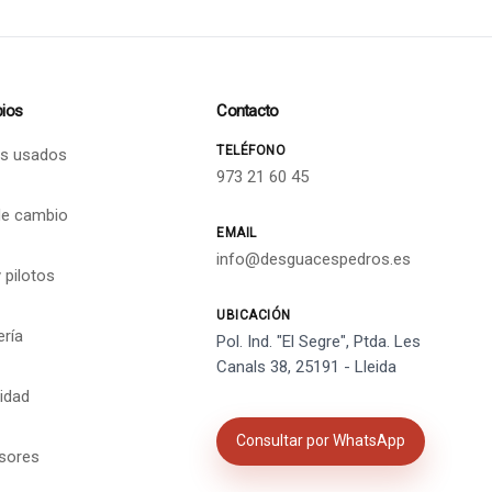
ios
Contacto
TELÉFONO
s usados
973 21 60 45
de cambio
EMAIL
info@desguacespedros.es
 pilotos
UBICACIÓN
ería
Pol. Ind. "El Segre", Ptda. Les
Canals 38, 25191 - Lleida
cidad
Consultar por WhatsApp
isores