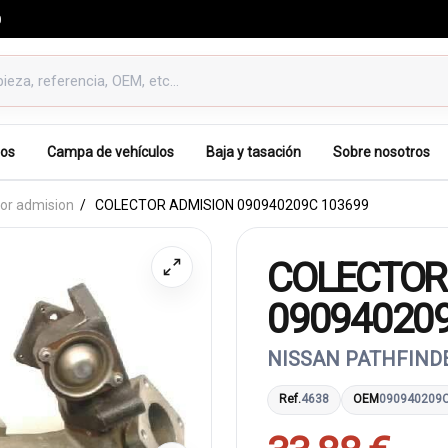
0
os
Campa de vehículos
Baja y tasación
Sobre nosotros
tor admision
COLECTOR ADMISION 090940209C 103699
COLECTOR
09094020
NISSAN PATHFINDE
Ref.
4638
OEM
090940209