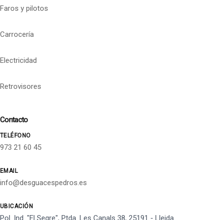
Faros y pilotos
Carrocería
Electricidad
Retrovisores
Contacto
TELÉFONO
973 21 60 45
EMAIL
info@desguacespedros.es
UBICACIÓN
Pol. Ind. "El Segre", Ptda. Les Canals 38, 25191 - Lleida