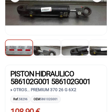
PISTON HIDRAULICO
586102G001 586102G001
» OTROS... PREMIUM 370 26 G 6X2
Ref.
58296
OEM
586102G001
108,90 €