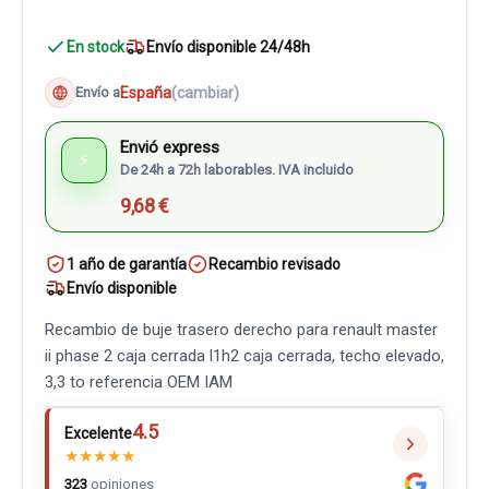
En stock
Envío disponible 24/48h
España
(cambiar)
Envío a
Envió express
⚡
De 24h a 72h laborables. IVA incluido
9,68 €
1 año de garantía
Recambio revisado
Envío disponible
Recambio de buje trasero derecho para renault master
ii phase 2 caja cerrada l1h2 caja cerrada, techo elevado,
3,3 to referencia OEM IAM
4.5
Excelente
★
★
★
★
★
323
opiniones