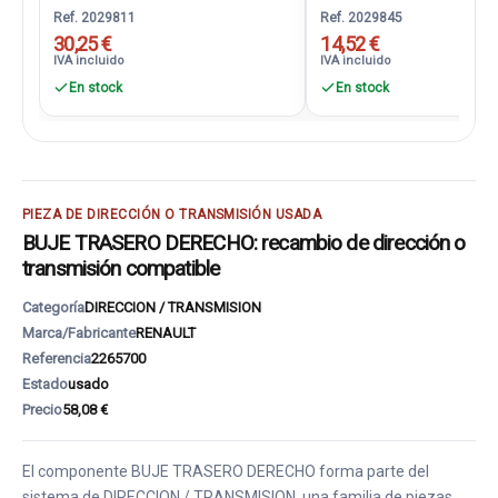
Ref. 2029811
Ref. 2029845
30,25 €
14,52 €
IVA incluido
IVA incluido
En stock
En stock
PIEZA DE DIRECCIÓN O TRANSMISIÓN USADA
BUJE TRASERO DERECHO: recambio de dirección o
transmisión compatible
Categoría
DIRECCION / TRANSMISION
Marca/Fabricante
RENAULT
Referencia
2265700
Estado
usado
Precio
58,08 €
El componente BUJE TRASERO DERECHO forma parte del
sistema de DIRECCION / TRANSMISION, una familia de piezas