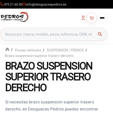
973 21 60 45
info@desguacespedros.es
Buscar productos
search
Piezas vehículos
SUSPENSION / FRENOS
Brazo suspension superior trasero derecho
BRAZO SUSPENSION
SUPERIOR TRASERO
DERECHO
Si necesitas brazo suspension superior trasero
derecho, en Desguaces Pedrós puedes encontrar