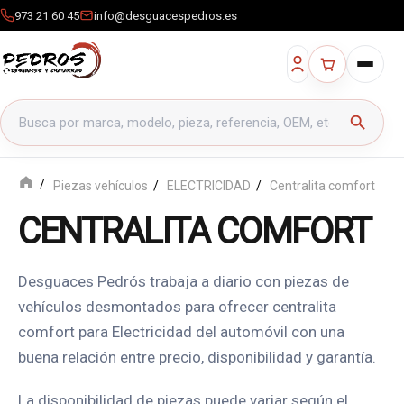
973 21 60 45
info@desguacespedros.es
Buscar productos
search
Piezas vehículos
ELECTRICIDAD
Centralita comfort
CENTRALITA COMFORT
Desguaces Pedrós trabaja a diario con piezas de
vehículos desmontados para ofrecer centralita
comfort para Electricidad del automóvil con una
buena relación entre precio, disponibilidad y garantía.
La disponibilidad de piezas puede variar según el