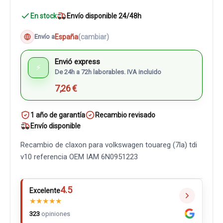
En stock
Envío disponible 24/48h
España
(cambiar)
Envío a
Envió express
⚡
De 24h a 72h laborables. IVA incluido
7,26 €
1 año de garantía
Recambio revisado
Envío disponible
Recambio de claxon para volkswagen touareg (7la) tdi
v10 referencia OEM IAM 6N0951223
4.5
Excelente
★
★
★
★
★
323
opiniones