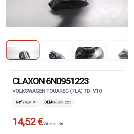
CLAXON 6N0951223
VOLKSWAGEN TOUAREG (7LA) TDI V10
Ref.
2429191
OEM
6N0951223
14,52 €
IVA incluido