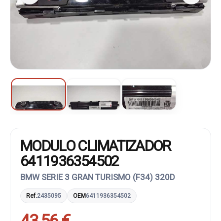
MODULO CLIMATIZADOR
6411936354502
BMW SERIE 3 GRAN TURISMO (F34) 320D
Ref.
2435095
OEM
6411936354502
43,56 €