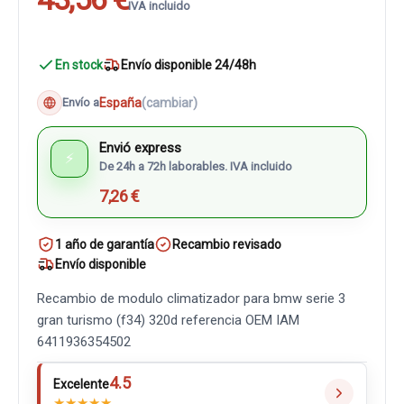
IVA incluido
En stock
Envío disponible 24/48h
España
(cambiar)
Envío a
Envió express
⚡
De 24h a 72h laborables. IVA incluido
7,26 €
1 año de garantía
Recambio revisado
Envío disponible
Recambio de modulo climatizador para bmw serie 3
gran turismo (f34) 320d referencia OEM IAM
6411936354502
4.5
Excelente
★
★
★
★
★