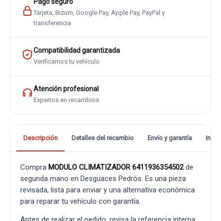
Pago seguro
Tarjeta, Bizum, Google Pay, Apple Pay, PayPal y
transferencia
Compatibilidad garantizada
Verificamos tu vehículo
Atención profesional
Expertos en recambios
Descripción
Detalles del recambio
Envío y garantía
Info
Compra
MODULO CLIMATIZADOR 6411936354502
de
segunda mano en Desguaces Pedrós. Es una pieza
revisada, lista para enviar y una alternativa económica
para reparar tu vehículo con garantía.
Antes de realizar el pedido, revisa la referencia interna,