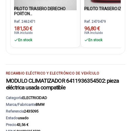
PILOTO TRASERO DERECHO
PILOTO TRASERO IZQUIER
PORTON...
Ref. 2462471
Ref. 2470479
181,50 €
96,80 €
IVA incluido
IVA incluido
En stock
En stock
RECAMBIO ELÉCTRICO Y ELECTRÓNICO DE VEHÍCULO
MODULO CLIMATIZADOR 6411936354502: pieza
eléctrica usada compatible
Categoría
ELECTRICIDAD
Marca/Fabricante
BMW
Referencia
2435095
Estado
usado
Precio
43,56 €