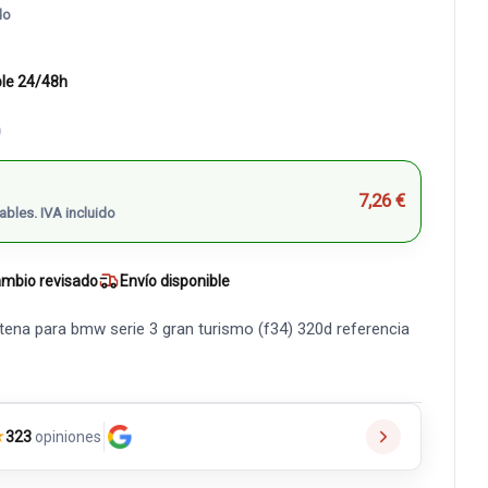
do
ble 24/48h
)
7,26 €
ables. IVA incluido
mbio revisado
Envío disponible
ena para bmw serie 3 gran turismo (f34) 320d referencia
★
323
opiniones