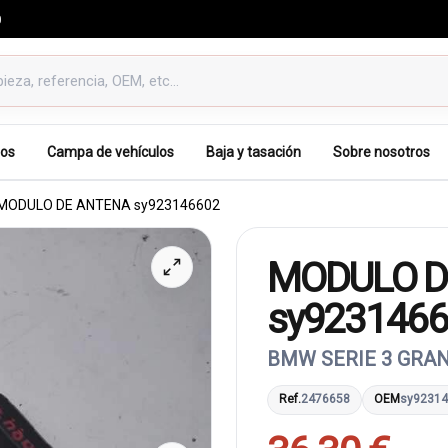
0
os
Campa de vehículos
Baja y tasación
Sobre nosotros
MODULO DE ANTENA sy923146602
MODULO D
sy923146
BMW SERIE 3 GRAN
Ref.
2476658
OEM
sy9231