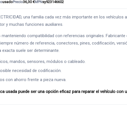
do
usado
Precio
36,30 €
MPN
sy923146602
CIDAD, una familia cada vez más importante en los vehículos actu
tor y muchas funciones auxiliares.
s manteniendo compatibilidad con referencias originales. Fabricant
siempre número de referencia, conectores, pines, codificación, versi
a exacta suele ser determinante.
ricos, mandos, sensores, módulos o cableado.
osible necesidad de codificación.
os con ahorro frente a pieza nueva.
usada puede ser una opción eficaz para reparar el vehículo con un