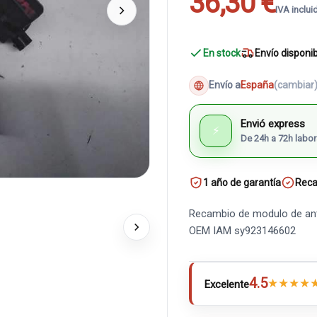
36,30 €
IVA inclui
En stock
Envío disponi
Envío a
España
(cambiar
Envió express
⚡
De 24h a 72h labor
1 año de garantía
Reca
Recambio de modulo de ant
OEM IAM sy923146602
4.5
★
★
★
★
Excelente