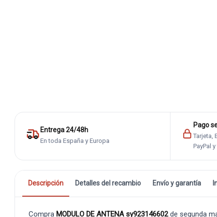
Pago s
Entrega 24/48h
Tarjeta,
En toda España y Europa
PayPal y
Descripción
Detalles del recambio
Envío y garantía
I
Compra
MODULO DE ANTENA sy923146602
de segunda ma