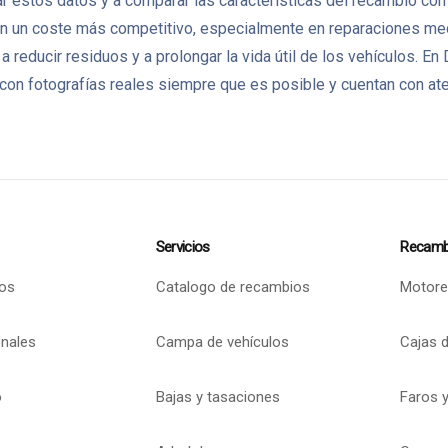
 estos datos y a comparar las características del recambio con l
un coste más competitivo, especialmente en reparaciones mecán
 a reducir residuos y a prolongar la vida útil de los vehículo
on fotografías reales siempre que es posible y cuentan con aten
Servicios
Recamb
os
Catalogo de recambios
Motore
onales
Campa de vehículos
Cajas 
o
Bajas y tasaciones
Faros y