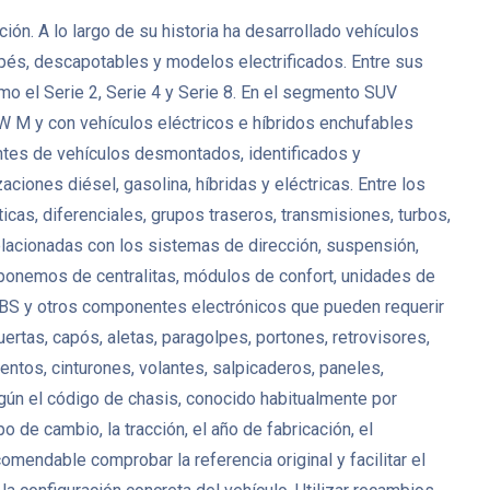
n. A lo largo de su historia ha desarrollado vehículos
upés, descapotables y modelos electrificados. Entre sus
 el Serie 2, Serie 4 y Serie 8. En el segmento SUV
 M y con vehículos eléctricos e híbridos enchufables
tes de vehículos desmontados, identificados y
ciones diésel, gasolina, híbridas y eléctricas. Entre los
, diferenciales, grupos traseros, transmisiones, turbos,
lacionadas con los sistemas de dirección, suspensión,
isponemos de centralitas, módulos de confort, unidades de
 ABS y otros componentes electrónicos que pueden requerir
uertas, capós, aletas, paragolpes, portones, retrovisores,
entos, cinturones, volantes, salpicaderos, paneles,
ún el código de chasis, conocido habitualmente por
de cambio, la tracción, el año de fabricación, el
ndable comprobar la referencia original y facilitar el