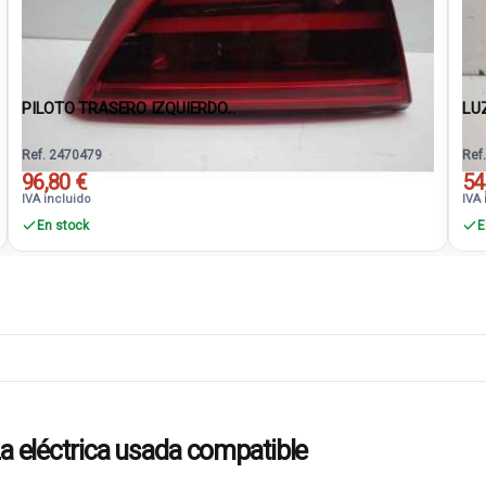
PILOTO TRASERO IZQUIERDO...
LU
Ref. 2470479
Ref
96,80 €
54
IVA incluido
IVA 
En stock
E
eléctrica usada compatible