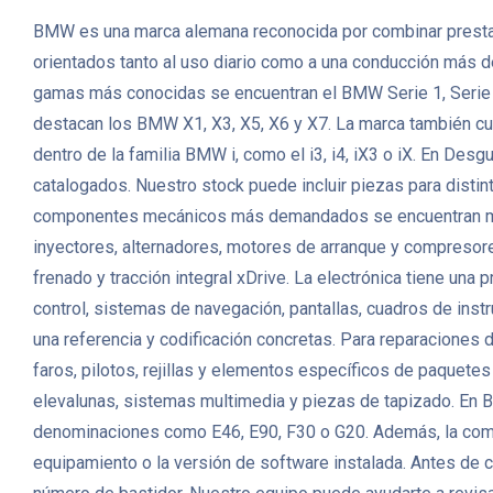
BMW es una marca alemana reconocida por combinar prestacio
orientados tanto al uso diario como a una conducción más d
gamas más conocidas se encuentran el BMW Serie 1, Serie 3
destacan los BMW X1, X3, X5, X6 y X7. La marca también cu
dentro de la familia BMW i, como el i3, i4, iX3 o iX. En
catalogados. Nuestro stock puede incluir piezas para distint
componentes mecánicos más demandados se encuentran motor
inyectores, alternadores, motores de arranque y compresor
frenado y tracción integral xDrive. La electrónica tiene un
control, sistemas de navegación, pantallas, cuadros de in
una referencia y codificación concretas. Para reparaciones d
faros, pilotos, rejillas y elementos específicos de paquetes
elevalunas, sistemas multimedia y piezas de tapizado. En
denominaciones como E46, E90, F30 o G20. Además, la compati
equipamiento o la versión de software instalada. Antes de