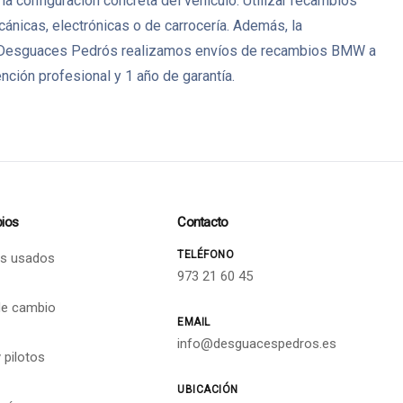
a configuración concreta del vehículo. Utilizar recambios
icas, electrónicas o de carrocería. Además, la
s. En Desguaces Pedrós realizamos envíos de recambios BMW a
ción profesional y 1 año de garantía.
ios
Contacto
TELÉFONO
s usados
973 21 60 45
de cambio
EMAIL
info@desguacespedros.es
 pilotos
UBICACIÓN