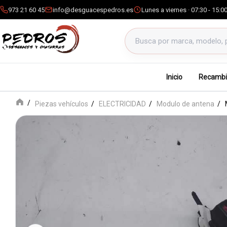
973 21 60 45
info@desguacespedros.es
Lunes a viernes · 07:30 - 15:0
Buscar productos
Inicio
Recambi
Piezas vehículos
ELECTRICIDAD
Modulo de antena