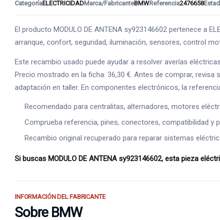
Categoría
ELECTRICIDAD
Marca/Fabricante
BMW
Referencia
2476658
Esta
El producto MODULO DE ANTENA sy923146602 pertenece a ELECTRI
arranque, confort, seguridad, iluminación, sensores, control mo
Este recambio usado puede ayudar a resolver averías eléctrica
Precio mostrado en la ficha: 36,30 €. Antes de comprar, revisa 
adaptación en taller. En componentes electrónicos, la referenci
Recomendado para centralitas, alternadores, motores eléct
Comprueba referencia, pines, conectores, compatibilidad y p
Recambio original recuperado para reparar sistemas eléctric
Si buscas MODULO DE ANTENA sy923146602, esta pieza eléctrica 
INFORMACIÓN DEL FABRICANTE
Sobre BMW