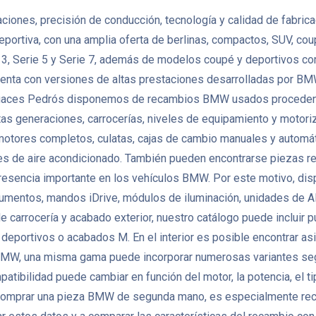
nes, precisión de conducción, tecnología y calidad de fabricació
eportiva, con una amplia oferta de berlinas, compactos, SUV, co
, Serie 5 y Serie 7, además de modelos coupé y deportivos como
enta con versiones de altas prestaciones desarrolladas por BMW
 Desguaces Pedrós disponemos de recambios BMW usados proceden
as generaciones, carrocerías, niveles de equipamiento y motoriza
es completos, culatas, cajas de cambio manuales y automáticas
es de aire acondicionado. También pueden encontrarse piezas re
a presencia importante en los vehículos BMW. Por este motivo, d
strumentos, mandos iDrive, módulos de iluminación, unidades de
e carrocería y acabado exterior, nuestro catálogo puede incluir p
 deportivos o acabados M. En el interior es posible encontrar asi
 BMW, una misma gama puede incorporar numerosas variantes seg
bilidad puede cambiar en función del motor, la potencia, el tipo 
 comprar una pieza BMW de segunda mano, es especialmente recome