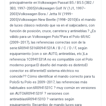
principalmente en:Volkswagen Passat B5 / B5.5 (3B2 /
3B3, 1997–2005)Volkswagen Golf IV (1J1, 1997–
2003)Volkswagen Bora / Jetta IV (1999–
2005)Volkswagen New Beetle (1998–2010)Es el mando
de luces clásico redondo que va en el salpicadero, con
función de posición, cruce, carretera y antinieblas.? ¿Es
válido para un Volkswagen Polo?Para el Polo 6R/6C
(2009–2017), las referencias correctas son de la
serie:6R09415316R0941531A / B / C / D / F, según
equipamiento (con o sin AUTO, antinieblas, etc.)La
referencia 1C0941531A no es compatible con el Polo
moderno porque:El diseño del mando es distintoEl
conector es diferenteEl sistema eléctrico no
coincide?? Cómo identificar el mando correcto para tu
PoloSi tu Polo es 2009–2017, las referencias más
habituales son:6R0941531C ? muy común en versiones
sin AUTO6R0941531F ? versiones con
antinieblas6R0941531D ? variantes según
equipamiento. Recambio de mando luces para