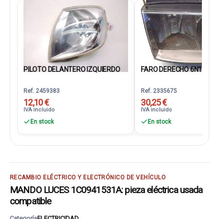
PILOTO DELANTERO IZQUIERDO
FARO DERECHO 6N19410
Ref. 2459383
Ref. 2335675
12,10 €
30,25 €
IVA incluido
IVA incluido
En stock
En stock
RECAMBIO ELÉCTRICO Y ELECTRÓNICO DE VEHÍCULO
MANDO LUCES 1C0941531A: pieza eléctrica usada
compatible
Categoría
ELECTRICIDAD