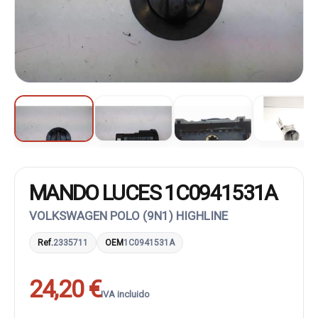
MANDO LUCES 1C0941531A
VOLKSWAGEN POLO (9N1) HIGHLINE
Ref.
2335711
OEM
1C0941531A
24,20 €
IVA incluido