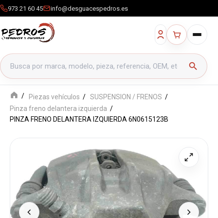
973 21 60 45
info@desguacespedros.es
Buscar productos
search
Piezas vehículos
SUSPENSION / FRENOS
Pinza freno delantera izquierda
PINZA FRENO DELANTERA IZQUIERDA 6N0615123B