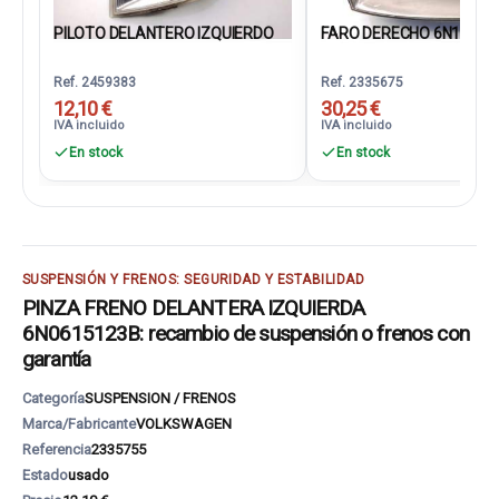
PILOTO DELANTERO IZQUIERDO
FARO DERECHO 6N19410
Ref. 2459383
Ref. 2335675
12,10 €
30,25 €
IVA incluido
IVA incluido
En stock
En stock
SUSPENSIÓN Y FRENOS: SEGURIDAD Y ESTABILIDAD
PINZA FRENO DELANTERA IZQUIERDA
6N0615123B: recambio de suspensión o frenos con
garantía
Categoría
SUSPENSION / FRENOS
Marca/Fabricante
VOLKSWAGEN
Referencia
2335755
Estado
usado