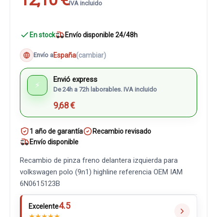
IVA incluido
En stock
Envío disponible 24/48h
España
(cambiar)
Envío a
Envió express
⚡
De 24h a 72h laborables. IVA incluido
9,68 €
1 año de garantía
Recambio revisado
Envío disponible
Recambio de pinza freno delantera izquierda para
volkswagen polo (9n1) highline referencia OEM IAM
6N0615123B
4.5
Excelente
★
★
★
★
★