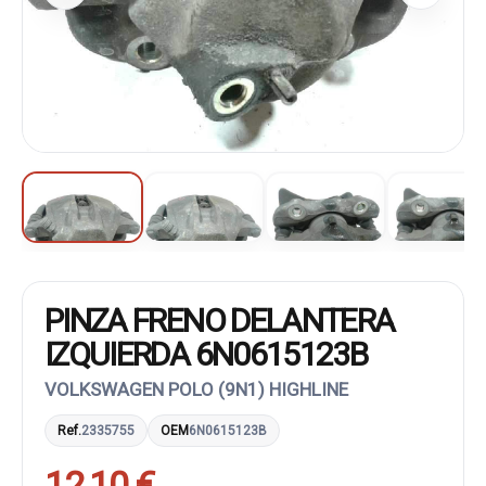
PINZA FRENO DELANTERA
IZQUIERDA 6N0615123B
VOLKSWAGEN POLO (9N1) HIGHLINE
Ref.
2335755
OEM
6N0615123B
12,10 €