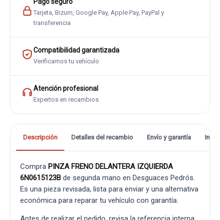
Pago seguro
Tarjeta, Bizum, Google Pay, Apple Pay, PayPal y
transferencia
Compatibilidad garantizada
Verificamos tu vehículo
Atención profesional
Expertos en recambios
Descripción
Detalles del recambio
Envío y garantía
Info
Compra
PINZA FRENO DELANTERA IZQUIERDA
6N0615123B
de segunda mano en Desguaces Pedrós.
Es una pieza revisada, lista para enviar y una alternativa
económica para reparar tu vehículo con garantía.
Antes de realizar el pedido, revisa la referencia interna,