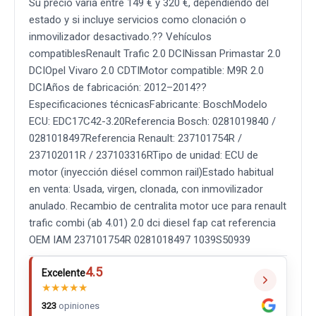
Su precio varía entre 149 € y 320 €, dependiendo del
estado y si incluye servicios como clonación o
inmovilizador desactivado.?? Vehículos
compatiblesRenault Trafic 2.0 DCINissan Primastar 2.0
DCIOpel Vivaro 2.0 CDTIMotor compatible: M9R 2.0
DCIAños de fabricación: 2012–2014??
Especificaciones técnicasFabricante: BoschModelo
ECU: EDC17C42-3.20Referencia Bosch: 0281019840 /
0281018497Referencia Renault: 237101754R /
237102011R / 237103316RTipo de unidad: ECU de
motor (inyección diésel common rail)Estado habitual
en venta: Usada, virgen, clonada, con inmovilizador
anulado. Recambio de centralita motor uce para renault
trafic combi (ab 4.01) 2.0 dci diesel fap cat referencia
OEM IAM 237101754R 0281018497 1039S50939
4.5
Excelente
★
★
★
★
★
323
opiniones