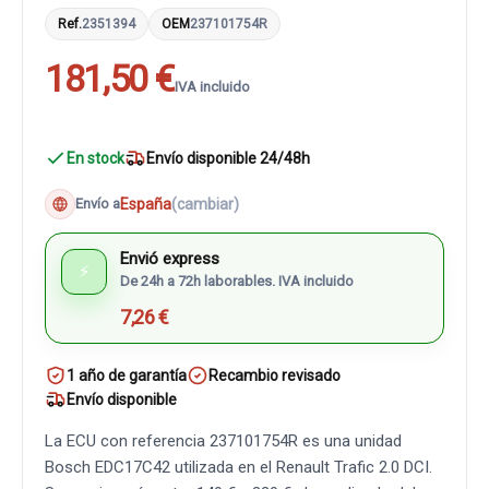
Ref.
2351394
OEM
237101754R
181,50 €
IVA incluido
En stock
Envío disponible 24/48h
España
(cambiar)
Envío a
Envió express
⚡
De 24h a 72h laborables. IVA incluido
7,26 €
1 año de garantía
Recambio revisado
Envío disponible
La ECU con referencia 237101754R es una unidad
Bosch EDC17C42 utilizada en el Renault Trafic 2.0 DCI.