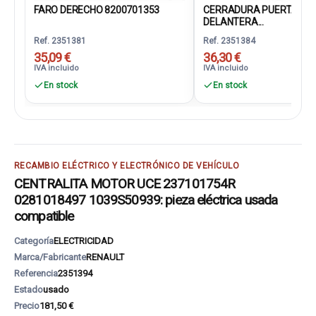
FARO DERECHO 8200701353
CERRADURA PUERTA
DELANTERA...
Ref. 2351381
Ref. 2351384
35,09 €
36,30 €
IVA incluido
IVA incluido
En stock
En stock
RECAMBIO ELÉCTRICO Y ELECTRÓNICO DE VEHÍCULO
CENTRALITA MOTOR UCE 237101754R
0281018497 1039S50939: pieza eléctrica usada
compatible
Categoría
ELECTRICIDAD
Marca/Fabricante
RENAULT
Referencia
2351394
Estado
usado
Precio
181,50 €