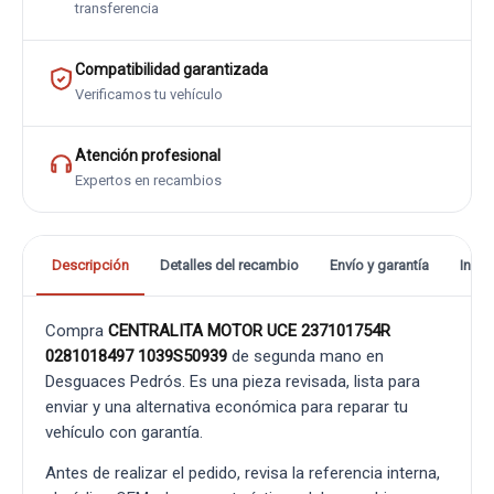
transferencia
Compatibilidad garantizada
Verificamos tu vehículo
Atención profesional
Expertos en recambios
Descripción
Detalles del recambio
Envío y garantía
Info
Compra
CENTRALITA MOTOR UCE 237101754R
0281018497 1039S50939
de segunda mano en
Desguaces Pedrós. Es una pieza revisada, lista para
enviar y una alternativa económica para reparar tu
vehículo con garantía.
Antes de realizar el pedido, revisa la referencia interna,