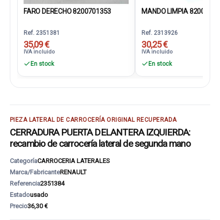
FARO DERECHO 8200701353
MANDO LIMPIA 820021317
Ref. 2351381
Ref. 2313926
35,09 €
30,25 €
IVA incluido
IVA incluido
En stock
En stock
PIEZA LATERAL DE CARROCERÍA ORIGINAL RECUPERADA
CERRADURA PUERTA DELANTERA IZQUIERDA:
recambio de carrocería lateral de segunda mano
Categoría
CARROCERIA LATERALES
Marca/Fabricante
RENAULT
Referencia
2351384
Estado
usado
Precio
36,30 €