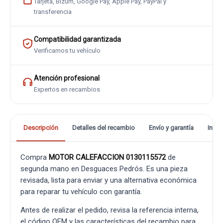
Tarjeta, Bizum, Google Pay, Apple Pay, PayPal y
transferencia
Compatibilidad garantizada
Verificamos tu vehículo
Atención profesional
Expertos en recambios
Descripción
Detalles del recambio
Envío y garantía
Info
Compra
MOTOR CALEFACCION 0130115572
de
segunda mano en Desguaces Pedrós. Es una pieza
revisada, lista para enviar y una alternativa económica
para reparar tu vehículo con garantía.
Antes de realizar el pedido, revisa la referencia interna,
el código OEM y las características del recambio para