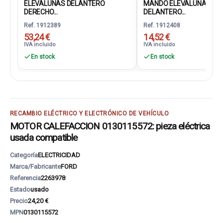
ELEVALUNAS DELANTERO
MANDO ELEVALUNAS
DERECHO...
DELANTERO...
Ref. 1912389
Ref. 1912408
53,24 €
14,52 €
IVA incluido
IVA incluido
En stock
En stock
RECAMBIO ELÉCTRICO Y ELECTRÓNICO DE VEHÍCULO
MOTOR CALEFACCION 0130115572: pieza eléctrica
usada compatible
Categoría
ELECTRICIDAD
Marca/Fabricante
FORD
Referencia
2263978
Estado
usado
Precio
24,20 €
MPN
0130115572