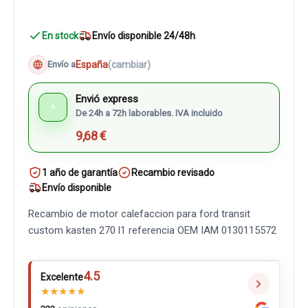
En stock
Envío disponible 24/48h
España
(cambiar)
Envío a
Envió express
⚡
De 24h a 72h laborables. IVA incluido
9,68 €
1 año de garantía
Recambio revisado
Envío disponible
Recambio de motor calefaccion para ford transit
custom kasten 270 l1 referencia OEM IAM 0130115572
4.5
Excelente
★
★
★
★
★