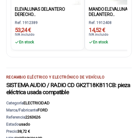
ELEVALUNAS DELANTERO
MANDO ELEVALUNAS
DERECHO...
DELANTERO...
Ref. 1912389
Ref. 1912408
53,24 €
14,52 €
IVA incluido
IVA incluido
En stock
En stock
RECAMBIO ELÉCTRICO Y ELECTRÓNICO DE VEHÍCULO
SISTEMA AUDIO / RADIO CD GK2T18K811CB: pieza
eléctrica usada compatible
Categoría
ELECTRICIDAD
Marca/Fabricante
FORD
Referencia
2263626
Estado
usado
Precio
38,72 €