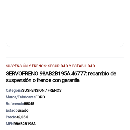
SUSPENSIÓN Y FRENOS: SEGURIDAD Y ESTABILIDAD
SERVOFRENO 98AB2B195A 46777: recambio de
suspensión o frenos con garantía
Categoría
SUSPENSION / FRENOS
Marca/Fabricante
FORD
Referencia
88045
Estado
usado
Precio
42,35 €
MPN
98AB2B195A