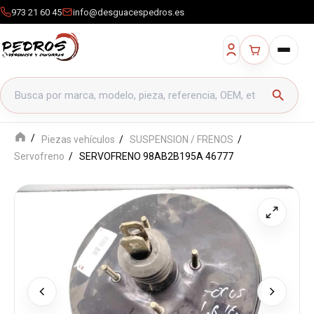
973 21 60 45
info@desguacespedros.es
Buscar productos
search
Piezas vehículos
SUSPENSION / FRENOS
Servofreno
SERVOFRENO 98AB2B195A 46777