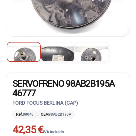
SERVOFRENO 98AB2B195A
46777
FORD FOCUS BERLINA (CAP)
Ref.
88045
OEM
98AB2B195A
42,35 €
IVA incluido