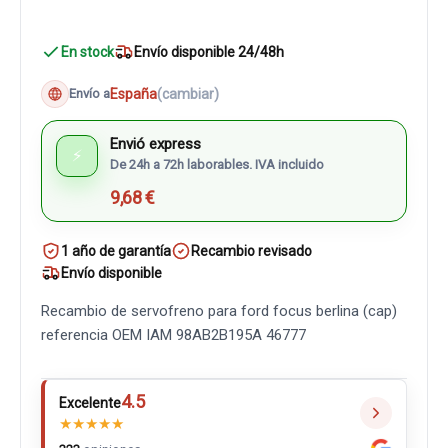
En stock
Envío disponible 24/48h
España
(cambiar)
Envío a
Envió express
⚡
De 24h a 72h laborables. IVA incluido
9,68 €
1 año de garantía
Recambio revisado
Envío disponible
Recambio de servofreno para ford focus berlina (cap)
referencia OEM IAM 98AB2B195A 46777
4.5
Excelente
★
★
★
★
★