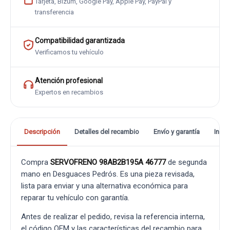
Tarjeta, Bizum, Google Pay, Apple Pay, PayPal y
transferencia
Compatibilidad garantizada
Verificamos tu vehículo
Atención profesional
Expertos en recambios
Descripción
Detalles del recambio
Envío y garantía
Info
Compra
SERVOFRENO 98AB2B195A 46777
de segunda
mano en Desguaces Pedrós. Es una pieza revisada,
lista para enviar y una alternativa económica para
reparar tu vehículo con garantía.
Antes de realizar el pedido, revisa la referencia interna,
el código OEM y las características del recambio para