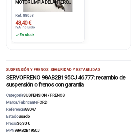
MOTOR LIMPIA DELANTERO...
Ref. 88058
48,40 €
IVA incluido
En stock
SUSPENSIÓN Y FRENOS: SEGURIDAD Y ESTABILIDAD
SERVOFRENO 98AB2B195CJ 46777: recambio de
suspensión o frenos con garantía
Categoría
SUSPENSION / FRENOS
Marca/Fabricante
FORD
Referencia
88047
Estado
usado
Precio
36,30 €
MPN
98AB2B195CJ