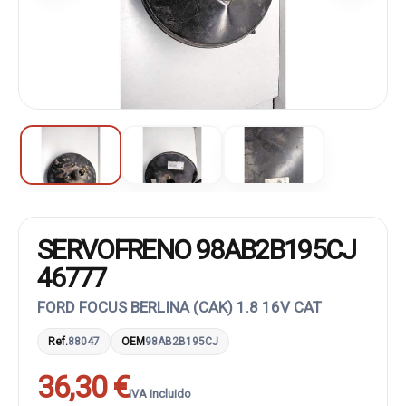
SERVOFRENO 98AB2B195CJ
46777
FORD FOCUS BERLINA (CAK) 1.8 16V CAT
Ref.
88047
OEM
98AB2B195CJ
36,30 €
IVA incluido