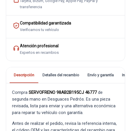
Tarjeta, Bizum, Google Pay, Apple Pay, PayPal y
transferencia
Compatibilidad garantizada
Verificamos tu vehículo
Atención profesional
Expertos en recambios
Descripción
Detalles del recambio
Envío y garantía
Info
Compra
SERVOFRENO 98AB2B195CJ 46777
de
segunda mano en Desguaces Pedrós. Es una pieza
revisada, lista para enviar y una alternativa económica
para reparar tu vehículo con garantía.
Antes de realizar el pedido, revisa la referencia interna,
el código OEM y las características del recambio para