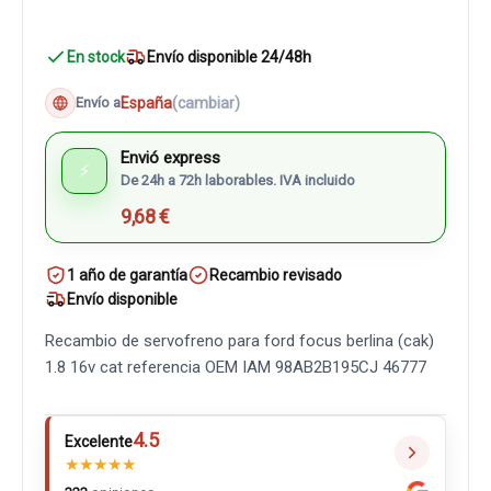
En stock
Envío disponible 24/48h
España
(cambiar)
Envío a
Envió express
⚡
De 24h a 72h laborables. IVA incluido
9,68 €
1 año de garantía
Recambio revisado
Envío disponible
Recambio de servofreno para ford focus berlina (cak)
1.8 16v cat referencia OEM IAM 98AB2B195CJ 46777
4.5
Excelente
★
★
★
★
★