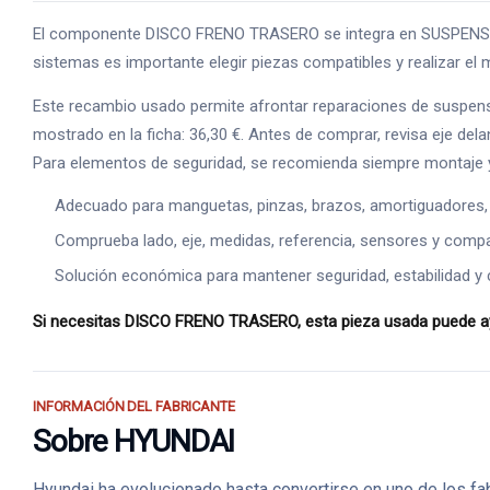
El componente DISCO FRENO TRASERO se integra en SUSPENSION / 
sistemas es importante elegir piezas compatibles y realizar el m
Este recambio usado permite afrontar reparaciones de suspens
mostrado en la ficha: 36,30 €. Antes de comprar, revisa eje dela
Para elementos de seguridad, se recomienda siempre montaje y
Adecuado para manguetas, pinzas, brazos, amortiguadores,
Comprueba lado, eje, medidas, referencia, sensores y compat
Solución económica para mantener seguridad, estabilidad y 
Si necesitas DISCO FRENO TRASERO, esta pieza usada puede ayu
INFORMACIÓN DEL FABRICANTE
Sobre HYUNDAI
Hyundai ha evolucionado hasta convertirse en uno de los fa