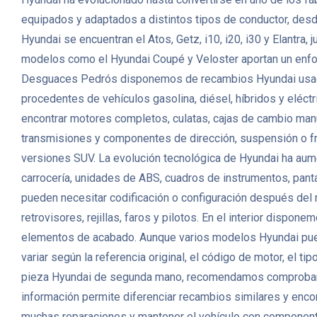
equipados y adaptados a distintos tipos de conductor, desd
Hyundai se encuentran el Atos, Getz, i10, i20, i30 y Elantr
modelos como el Hyundai Coupé y Veloster aportan un enfoqu
Desguaces Pedrós disponemos de recambios Hyundai usados 
procedentes de vehículos gasolina, diésel, híbridos y eléc
encontrar motores completos, culatas, cajas de cambio manu
transmisiones y componentes de dirección, suspensión o f
versiones SUV. La evolución tecnológica de Hyundai ha aumen
carrocería, unidades de ABS, cuadros de instrumentos, pan
pueden necesitar codificación o configuración después del 
retrovisores, rejillas, faros y pilotos. En el interior dispo
elementos de acabado. Aunque varios modelos Hyundai pued
variar según la referencia original, el código de motor, el t
pieza Hyundai de segunda mano, recomendamos comprobar la r
información permite diferenciar recambios similares y encon
muchas reparaciones y mantener el vehículo con componentes