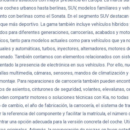
e coches urbanos hasta berlinas, SUV, modelos familiares y vehí
a, junto con berlinas como el Sonata. En el segmento SUV destacan
e más deportivo. La gama también incluye vehículos híbridos y e
para diferentes generaciones, carrocerías, acabados y motori
tricos, tanto para modelos actuales como para vehículos que ya n
ales y automáticas, turbos, inyectores, alternadores, motores 
renado. También contamos con elementos relacionados con siste
tado la presencia de electrónica en sus vehículos. Por ello, nu
tallas multimedia, cámaras, sensores, mandos de climatización 
montaje. Para reparaciones de carrocería también pueden encontr
nemos de asientos, cinturones de seguridad, volantes, elevalunas, 
en compartir motores o soluciones técnicas con Kia, no todas 
ipo de cambio, el año de fabricación, la carrocería, el sistema de 
eferencia del componente y facilitar la matrícula, el número de
trar una opción adecuada para la versión concreta del coche. Ut
 originales. Además, la recuperación de piezas en buen estado 