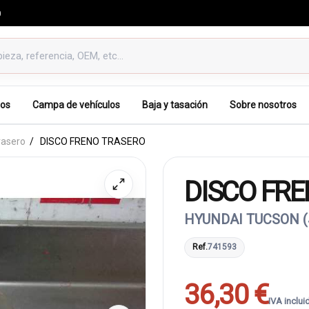
0
os
Campa de vehículos
Baja y tasación
Sobre nosotros
rasero
DISCO FRENO TRASERO
DISCO FR
HYUNDAI TUCSON (
Ref.
741593
36,30 €
IVA inclui