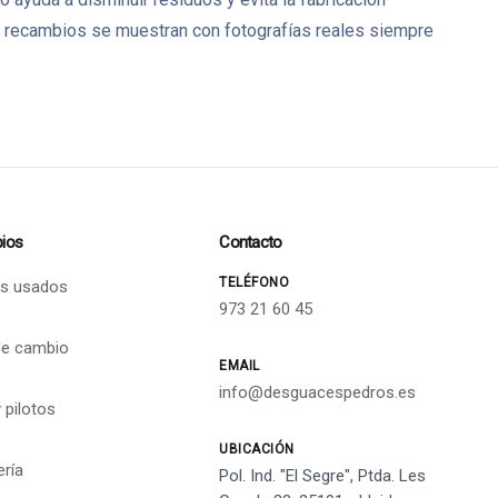
 recambios se muestran con fotografías reales siempre
ios
Contacto
TELÉFONO
s usados
973 21 60 45
de cambio
EMAIL
info@desguacespedros.es
 pilotos
UBICACIÓN
ería
Pol. Ind. "El Segre", Ptda. Les