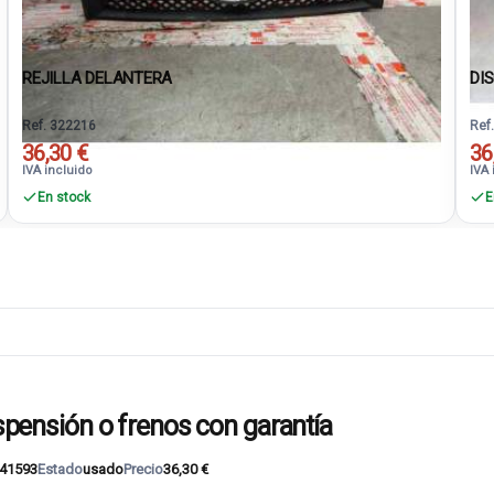
REJILLA DELANTERA
DI
Ref. 322216
Ref
36,30 €
36
IVA incluido
IVA 
En stock
E
ensión o frenos con garantía
41593
Estado
usado
Precio
36,30 €