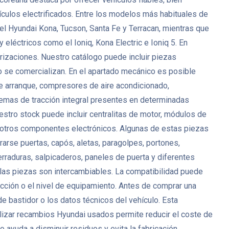
culos electrificados. Entre los modelos más habituales de
 el Hyundai Kona, Tucson, Santa Fe y Terracan, mientras que
léctricos como el Ioniq, Kona Electric e Ioniq 5. En
zaciones. Nuestro catálogo puede incluir piezas
o se comercializan. En el apartado mecánico es posible
de arranque, compresores de aire acondicionado,
mas de tracción integral presentes en determinadas
estro stock puede incluir centralitas de motor, módulos de
y otros componentes electrónicos. Algunas de estas piezas
arse puertas, capós, aletas, paragolpes, portones,
cerraduras, salpicaderos, paneles de puerta y diferentes
las piezas son intercambiables. La compatibilidad puede
tracción o el nivel de equipamiento. Antes de comprar una
 bastidor o los datos técnicos del vehículo. Esta
ilizar recambios Hyundai usados permite reducir el coste de
ayuda a disminuir residuos y evita la fabricación