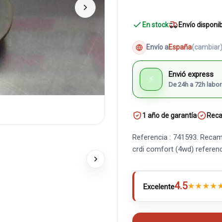
En stock
Envío disponi
Envío a
España
(cambiar
Envió express
⚡
De 24h a 72h labor
1 año de garantía
Reca
Referencia : 741593. Recam
crdi comfort (4wd) refere
4.5
★
★
★
★
Excelente