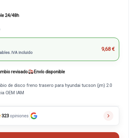
ble 24/48h
)
9,68 €
ables. IVA incluido
mbio revisado
Envío disponible
bio de disco freno trasero para hyundai tucson (jm) 2.0
ncia OEM IAM
★
323
opiniones