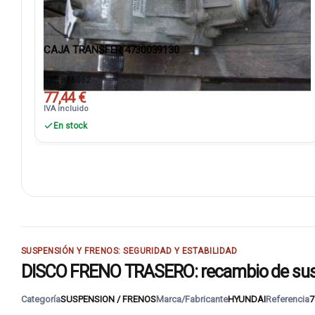
CAJA TRANSFER 4730039130
Ref. 386032
77,44 €
IVA incluido
En stock
SUSPENSIÓN Y FRENOS: SEGURIDAD Y ESTABILIDAD
DISCO FRENO TRASERO: recambio de susp
Categoría
SUSPENSION / FRENOS
Marca/Fabricante
HYUNDAI
Referencia
7