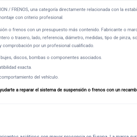
FRENOS, una categoría directamente relacionada con la estabilidad,
ontaje con criterio profesional.
ión o frenos con un presupuesto más contenido. Fabricante o marc
ntero o trasero, lado, referencia, diámetro, medidas, tipo de pinza, s
 comprobación por un profesional cualificado.
 bujes, discos, bombas o componentes asociados.
ibilidad exacta.
comportamiento del vehículo.
darte a reparar el sistema de suspensión o frenos con un recambio 
bricantes asiáticos con mayor presencia en Europa. La marca sur