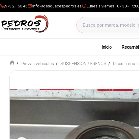
973 21 60 45
info@desguacespedros.es
Lunes a viernes · 07:30 - 15:0
Buscar productos
Inicio
Recambi
Piezas vehículos
SUSPENSION / FRENOS
Disco freno t