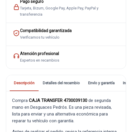
Pago seguro
Tarjeta, Bizum, Google Pay, Apple Pay, PayPal y
transferencia
Compatibilidad garantizada
Verificamos tu vehículo
Atención profesional
Expertos en recambios
Descripción
Detalles del recambio
Envío y garantía
Info
Compra
CAJA TRANSFER 4730039130
de segunda
mano en Desguaces Pedrós. Es una pieza revisada,
lista para enviar y una alternativa económica para
reparar tu vehículo con garantía.
Antes de realizar el pedido, revisa la referencia interna,