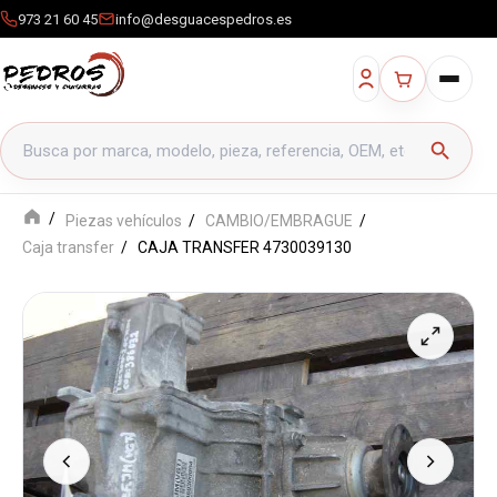
973 21 60 45
info@desguacespedros.es
Buscar productos
search
Piezas vehículos
CAMBIO/EMBRAGUE
Caja transfer
CAJA TRANSFER 4730039130