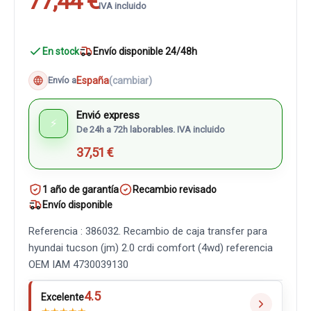
77,44 €
IVA incluido
En stock
Envío disponible 24/48h
España
(cambiar)
Envío a
Envió express
⚡
De 24h a 72h laborables. IVA incluido
37,51 €
1 año de garantía
Recambio revisado
Envío disponible
Referencia : 386032. Recambio de caja transfer para
hyundai tucson (jm) 2.0 crdi comfort (4wd) referencia
OEM IAM 4730039130
4.5
Excelente