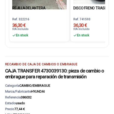
REJILLA DELANTERA
DISCO FRENO TRASERO
Ref. 322216
Ref. 741593
36,30 €
36,30 €
IVA incluido
IVA incluido
En stock
En stock
RECAMBIO DE CAJA DE CAMBIOS O EMBRAGUE
CAJA TRANSFER 4730039130: pieza de cambio o
embrague para reparación de transmisión
Categoría
CAMBIO/EMBRAGUE
Marca/Fabricante
HYUNDAI
Referencia
386032
Estado
usado
Precio
77,44 €