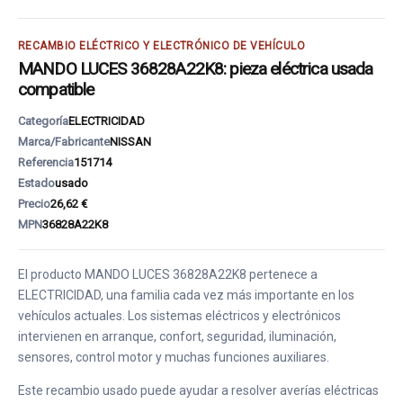
RECAMBIO ELÉCTRICO Y ELECTRÓNICO DE VEHÍCULO
MANDO LUCES 36828A22K8: pieza eléctrica usada
compatible
Categoría
ELECTRICIDAD
Marca/Fabricante
NISSAN
Referencia
151714
Estado
usado
Precio
26,62 €
MPN
36828A22K8
El producto MANDO LUCES 36828A22K8 pertenece a
ELECTRICIDAD, una familia cada vez más importante en los
vehículos actuales. Los sistemas eléctricos y electrónicos
intervienen en arranque, confort, seguridad, iluminación,
sensores, control motor y muchas funciones auxiliares.
Este recambio usado puede ayudar a resolver averías eléctricas