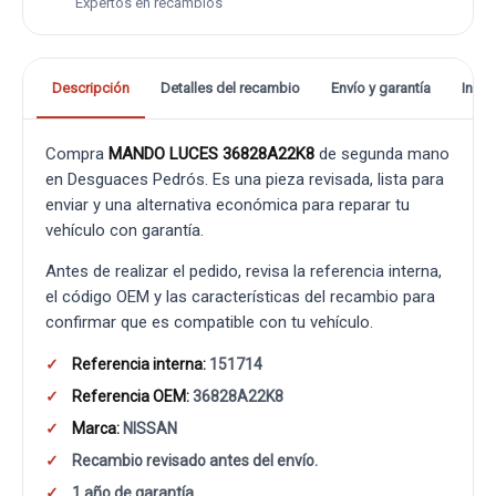
Expertos en recambios
Descripción
Detalles del recambio
Envío y garantía
Info
Compra
MANDO LUCES 36828A22K8
de segunda mano
en Desguaces Pedrós. Es una pieza revisada, lista para
enviar y una alternativa económica para reparar tu
vehículo con garantía.
Antes de realizar el pedido, revisa la referencia interna,
el código OEM y las características del recambio para
confirmar que es compatible con tu vehículo.
Referencia interna:
151714
Referencia OEM:
36828A22K8
Marca:
NISSAN
Recambio revisado antes del envío.
1 año de garantía.