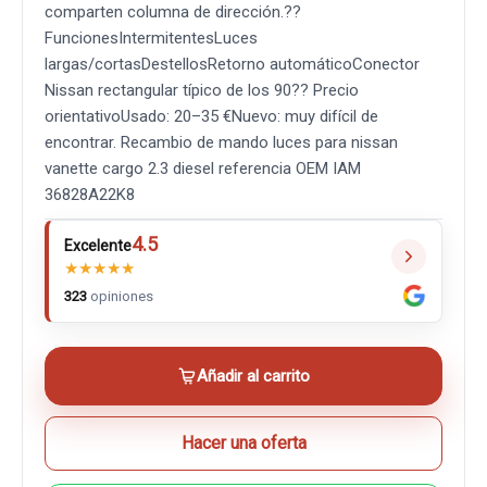
comparten columna de dirección.??
FuncionesIntermitentesLuces
largas/cortasDestellosRetorno automáticoConector
Nissan rectangular típico de los 90?? Precio
orientativoUsado: 20–35 €Nuevo: muy difícil de
encontrar. Recambio de mando luces para nissan
vanette cargo 2.3 diesel referencia OEM IAM
36828A22K8
4.5
Excelente
★
★
★
★
★
323
opiniones
Añadir al carrito
Hacer una oferta