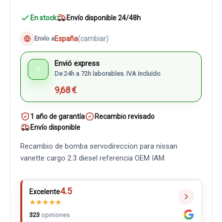
En stock
Envío disponible 24/48h
España
(cambiar)
Envío a
Envió express
⚡
De 24h a 72h laborables. IVA incluido
9,68 €
1 año de garantía
Recambio revisado
Envío disponible
Recambio de bomba servodireccion para nissan
vanette cargo 2.3 diesel referencia OEM IAM
4.5
Excelente
★
★
★
★
★
323
opiniones