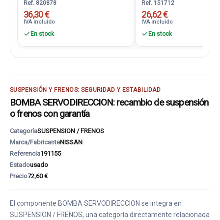
Ref. 820878
Ref. 151712
36,30 €
26,62 €
IVA incluido
IVA incluido
En stock
En stock
SUSPENSIÓN Y FRENOS: SEGURIDAD Y ESTABILIDAD
BOMBA SERVODIRECCION: recambio de suspensión
o frenos con garantía
Categoría
SUSPENSION / FRENOS
Marca/Fabricante
NISSAN
Referencia
191155
Estado
usado
Precio
72,60 €
El componente BOMBA SERVODIRECCION se integra en
SUSPENSION / FRENOS, una categoría directamente relacionada